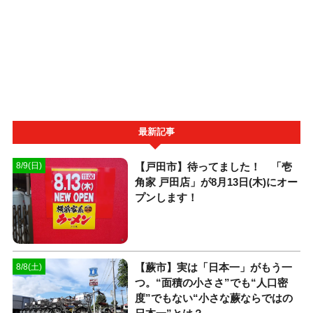
最新記事
【戸田市】待ってました！ 「壱
8/9(日)
角家 戸田店」が8月13日(木)にオー
プンします！
【蕨市】実は「日本一」がもう一
8/8(土)
つ。“面積の小ささ”でも“人口密
度”でもない“小さな蕨ならではの