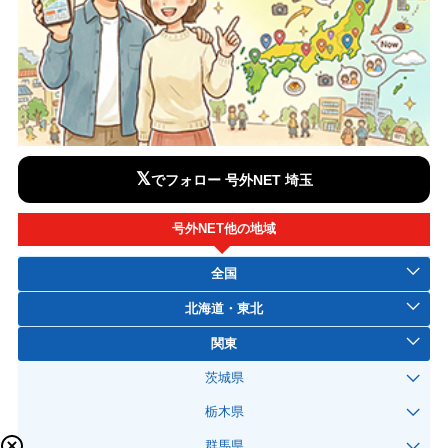
𝕏
でフォロー 号外NET 埼玉
号外NET他の地域
全国
北海道・東北
関東
茨城県
栃木県
群馬県