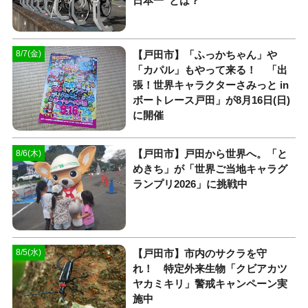
日本一”とは？
【戸田市】「ふっかちゃん」や
8/7(金)
「カパル」もやって来る！ 「出
張！世界キャラクターさみっと in
ボートレース戸田」が8月16日(日)
に開催
【戸田市】戸田から世界へ。「と
8/6(木)
めきち」が「世界ご当地キャラグ
ランプリ2026」に挑戦中
【戸田市】市内のサクラを守
8/5(水)
れ！ 特定外来生物「クビアカツ
ヤカミキリ」警戒キャンペーン実
施中