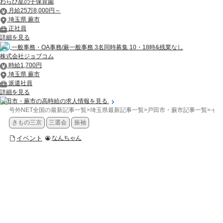
わらび星の子保育園
月給25万8,000円～
埼玉県 蕨市
正社員
詳細を見る
一般事務・OA事務/蕨一般事務 3名同時募集 10・18時&残業なし
株式会社ジョブコム
時給1,700円
埼玉県 蕨市
派遣社員
詳細を見る
戸田市・蕨市の高時給の求人情報を見る
号外NET全国の最新記事一覧
>
埼玉県最新記事一覧
>
戸田市・蕨市記事一覧
>
イベ
きもの三京
三選会
振袖
イベント
なんちゃん