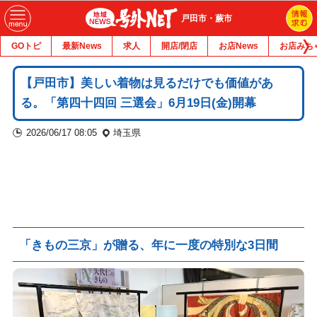
戸田市・蕨市
GOトピ
最新News
求人
開店/閉店
お店News
お店みち
【戸田市】美しい着物は見るだけでも価値があ
る。「第四十四回 三選会」6月19日(金)開幕
2026/06/17 08:05
埼玉県
「きもの三京」が贈る、年に一度の特別な3日間