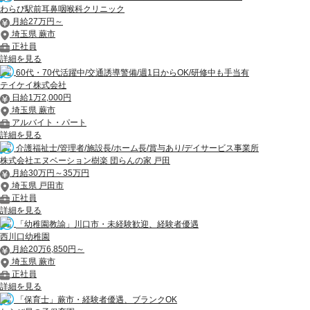
わらび駅前耳鼻咽喉科クリニック
月給27万円～
埼玉県 蕨市
正社員
詳細を見る
60代・70代活躍中/交通誘導警備/週1日からOK/研修中も手当有
テイケイ株式会社
日給1万2,000円
埼玉県 蕨市
アルバイト・パート
詳細を見る
介護福祉士/管理者/施設長/ホーム長/賞与あり/デイサービス事業所
株式会社エヌベーション樹楽 団らんの家 戸田
月給30万円～35万円
埼玉県 戸田市
正社員
詳細を見る
「幼稚園教諭」川口市・未経験歓迎、経験者優遇
西川口幼稚園
月給20万6,850円～
埼玉県 蕨市
正社員
詳細を見る
「保育士」蕨市・経験者優遇、ブランクOK