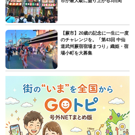
市が最大級に盛り上がる3日間
【蕨市】20歳の記念に一生に一度
のチャレンジを。「第43回 中仙
道武州蕨宿宿場まつり」織姫・宿
場小町を大募集