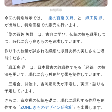
特別展示
今回の特別展示では、「
染の百趣 矢野
」と「
織工房 鼎
」
が出展し、特別価格での販売を行います。
「染の百趣 矢野」は、古典に学び、伝統の技を継承しつ
つ、時代に合う良きものを追求しています。
作り手の技量が試される繊細な糸目友禅の美しさをご堪
能ください。
「織工房 鼎」は、日本最古の紋織物である「経錦」の技
法を用いて、現代に合う独創的な帯を制作しています。
「三選会」開催中、吉岡宏明氏が来場し、実演・語りも
予定しています。
さらに、京友禅の伝統を礎に、現代に調和する作品を創
作する「
ZONE きものデザイン研究所
」も出展します。