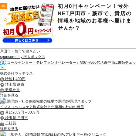
初月0円キャンペーン！号外
ad
NET戸田市・蕨市で、貴店の
情報を地域のお客様へ届けま
せんか？
戸田市・蕨市で働きたい
sponsored by 求人ボックス
コールセンター「テレフォンオペレーター」/30から60代活躍中TEL書類チェッ
ク...
株式会社ウィテラス
時給1,400円
埼玉県 蕨市
派遣社員
詳細を見る
調理師・社会保険完備の職場で調理師/調理スタッフ
イフスコヘルスケア株式会社とだ優和の杜内の厨房
月給20万円～30万円
埼玉県 戸田市
正社員
詳細を見る
「駅チカ」/准看護師/常勤/日勤のみ/アレルギー科/クリニック