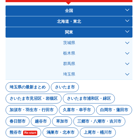
全国
北海道・東北
関東
茨城県
栃木県
群馬県
埼玉県
埼玉県の最新まとめ
さいたま市
さいたま市見沼区・岩槻区
さいたま市浦和区・緑区
加須市・羽生市・行田市
久喜市・幸手市
白岡市・蓮田市
春日部市
越谷市
草加市
三郷市・八潮市・吉川市
熊谷市
鴻巣市・北本市
上尾市・桶川市
Re-start