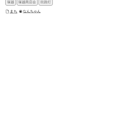
塚越
塚越商店会
街路灯
まち
なんちゃん