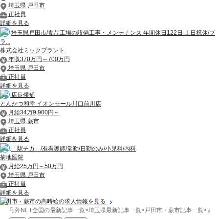
埼玉県 戸田市
正社員
詳細を見る
埼玉県戸田市/食品工場の設備工事・メンテナンス 年間休日122日 土日祝休/プ
ラ...
株式会社ミックプラント
年収370万円～700万円
埼玉県 戸田市
正社員
詳細を見る
店長候補
とんかつ和幸 イオンモール川口前川店
月給34万9,900円～
埼玉県 蕨市
正社員
詳細を見る
「駅チカ」/准看護師/常勤/日勤のみ/小児科/内科
菊地医院
月給25万円～50万円
埼玉県 戸田市
正社員
詳細を見る
戸田市・蕨市の高時給の求人情報を見る
号外NET全国の最新記事一覧
>
埼玉県最新記事一覧
>
戸田市・蕨市記事一覧
>
まち