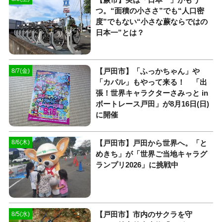
つ。“面積の小ささ”でも“人口密
度”でもない“小さな蕨ならではの
日本一”とは？
【戸田市】「ふっかちゃん」や
8/7(金)
「カパル」もやって来る！ 「出
張！世界キャラクターさみっと in
ボートレース戸田」が8月16日(日)
に開催
【戸田市】戸田から世界へ。「と
8/6(木)
めきち」が「世界ご当地キャラグ
ランプリ2026」に挑戦中
【戸田市】市内のサクラを守
8/5(水)