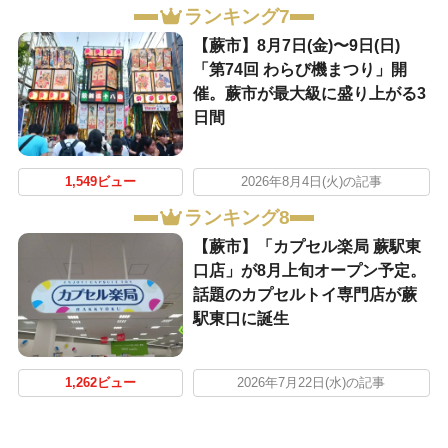
ランキング7
【蕨市】8月7日(金)〜9日(日)
「第74回 わらび機まつり」開
催。蕨市が最大級に盛り上がる3
日間
1,549ビュー
2026年8月4日(火)の記事
ランキング8
【蕨市】「カプセル楽局 蕨駅東
口店」が8月上旬オープン予定。
話題のカプセルトイ専門店が蕨
駅東口に誕生
1,262ビュー
2026年7月22日(水)の記事