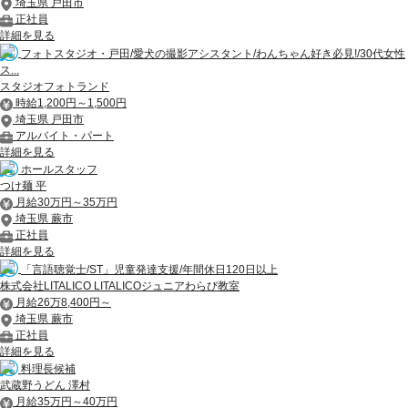
埼玉県 戸田市
正社員
詳細を見る
フォトスタジオ・戸田/愛犬の撮影アシスタント/わんちゃん好き必見!/30代女性
ス...
スタジオフォトランド
時給1,200円～1,500円
埼玉県 戸田市
アルバイト・パート
詳細を見る
ホールスタッフ
つけ麺 平
月給30万円～35万円
埼玉県 蕨市
正社員
詳細を見る
「言語聴覚士/ST」児童発達支援/年間休日120日以上
株式会社LITALICO LITALICOジュニアわらび教室
月給26万8,400円～
埼玉県 蕨市
正社員
詳細を見る
料理長候補
武蔵野うどん 澤村
月給35万円～40万円