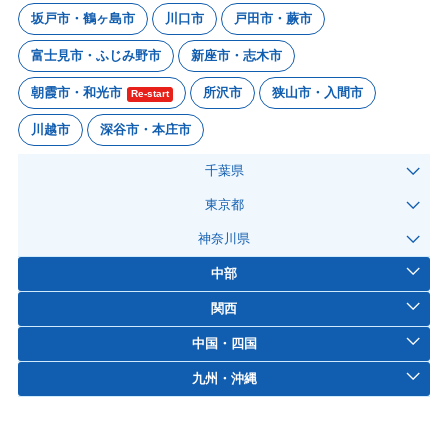
坂戸市・鶴ヶ島市
川口市
戸田市・蕨市
富士見市・ふじみ野市
新座市・志木市
朝霞市・和光市
所沢市
狭山市・入間市
Re-start
川越市
深谷市・本庄市
千葉県
東京都
神奈川県
中部
関西
中国・四国
九州・沖縄