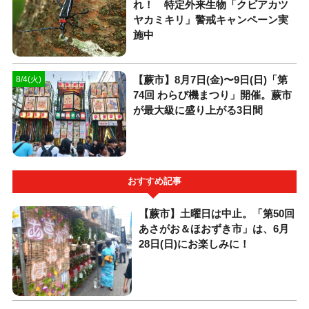
れ！ 特定外来生物「クビアカツ
ヤカミキリ」警戒キャンペーン実
施中
【蕨市】8月7日(金)〜9日(日)「第
8/4(火)
74回 わらび機まつり」開催。蕨市
が最大級に盛り上がる3日間
おすすめ記事
【蕨市】土曜日は中止。「第50回
あさがお＆ほおずき市」は、6月
28日(日)にお楽しみに！