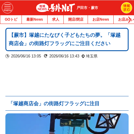
戸田市・蕨市
GOトピ
最新News
求人
開店/閉店
お店News
お店みち
【蕨市】塚越にたなびく子どもたちの夢。「塚越
商店会」の街路灯フラッグにご注目ください
2026/06/16 13:05
2026/06/16 13:43
埼玉県
「塚越商店会」の街路灯フラッグに注目