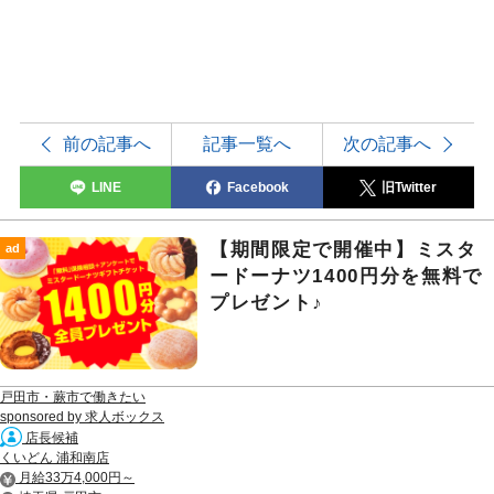
前の記事へ
記事一覧へ
次の記事へ
LINE
Facebook
旧Twitter
【期間限定で開催中】ミスタ
ad
ードーナツ1400円分を無料で
プレゼント♪
戸田市・蕨市で働きたい
sponsored by 求人ボックス
店長候補
くいどん 浦和南店
月給33万4,000円～