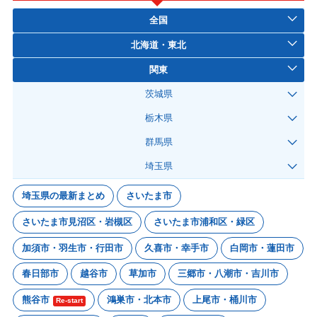
全国
北海道・東北
関東
茨城県
栃木県
群馬県
埼玉県
埼玉県の最新まとめ
さいたま市
さいたま市見沼区・岩槻区
さいたま市浦和区・緑区
加須市・羽生市・行田市
久喜市・幸手市
白岡市・蓮田市
春日部市
越谷市
草加市
三郷市・八潮市・吉川市
熊谷市
鴻巣市・北本市
上尾市・桶川市
Re-start