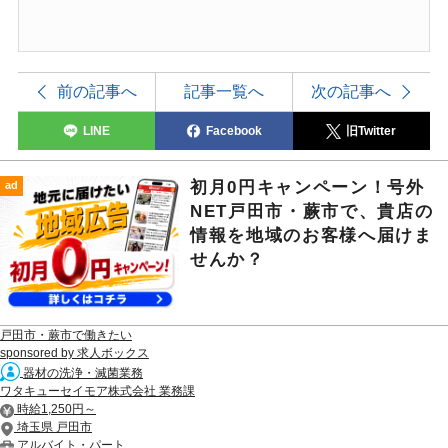
前の記事へ
記事一覧へ
次の記事へ
LINE
Facebook
旧Twitter
初月0円キャンペーン！号外
ad
NET戸田市・蕨市で、貴店の
情報を地域のお客様へ届けま
せんか？
戸田市・蕨市で働きたい
sponsored by 求人ボックス
器材の洗浄・滅菌業務
ワタキューセイモア株式会社 業務課
時給1,250円～
埼玉県 戸田市
アルバイト・パート