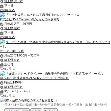
埼玉県 戸田市
正社員
詳細を見る
「生活相談員」資格必須/正職員/日勤のみ/デイサービス
株式会社S&H Company/だんらんの家蕨南町
月給23万円～26万円
埼玉県 蕨市
正社員
詳細を見る
スーパーの総菜・惣菜調理 育成前提採用!未経験から“売れる仕掛け”を作るプロ
へ!...
オーケー川口芝店
月給26万1,000円～32万円
埼玉県 蕨市
正社員
詳細を見る
「介護タクシー/ドライバー」自動車免許必須/シフト相談可/デイサービス
ALSOK介護 株式会社/ALSOKデイサービス戸田笹目
時給1,145円～
埼玉県 戸田市
アルバイト・パート
詳細を見る
戸田市・蕨市の高時給の求人情報を見る
号外NET全国の最新記事一覧
>
埼玉県最新記事一覧
>
戸田市・蕨市記事一覧
>
開店