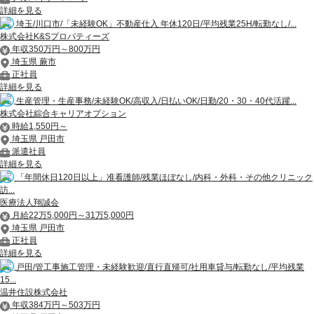
詳細を見る
埼玉/川口市/「未経験OK」不動産仕入 年休120日/平均残業25H/転勤なし/...
株式会社K&Sプロパティーズ
年収350万円～800万円
埼玉県 蕨市
正社員
詳細を見る
生産管理・生産事務/未経験OK/高収入/日払いOK/日勤/20・30・40代活躍...
株式会社綜合キャリアオプション
時給1,550円～
埼玉県 戸田市
派遣社員
詳細を見る
「年間休日120日以上」准看護師/残業ほぼなし/内科・外科・その他クリニック
訪...
医療法人翔誠会
月給22万5,000円～31万5,000円
埼玉県 戸田市
正社員
詳細を見る
戸田/管工事施工管理・未経験歓迎/直行直帰可/社用車貸与/転勤なし/平均残業
15...
温井住設株式会社
年収384万円～503万円