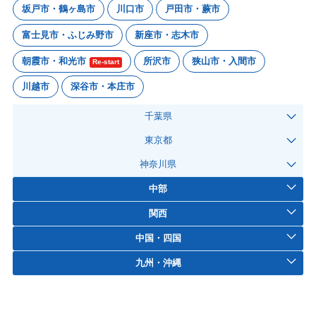
坂戸市・鶴ヶ島市
川口市
戸田市・蕨市
富士見市・ふじみ野市
新座市・志木市
朝霞市・和光市
所沢市
狭山市・入間市
Re-start
川越市
深谷市・本庄市
千葉県
東京都
神奈川県
中部
関西
中国・四国
九州・沖縄