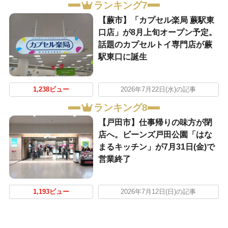
ランキング7
【蕨市】「カプセル楽局 蕨駅東
口店」が8月上旬オープン予定。
話題のカプセルトイ専門店が蕨
駅東口に誕生
1,238ビュー
2026年7月22日(水)の記事
ランキング8
【戸田市】仕事帰りの味方が閉
店へ。ビーンズ戸田公園「はな
まるキッチン」が7月31日(金)で
営業終了
1,193ビュー
2026年7月12日(日)の記事