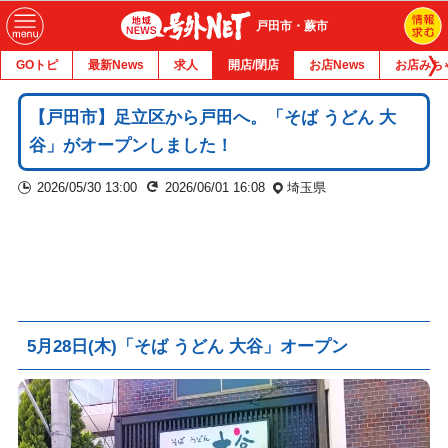
戸田市・蕨市
GOトピ
最新News
求人
開店/閉店
お店News
お店みち
【戸田市】足立区から戸田へ。「そば うどん 大
谷」がオープンしました！
2026/05/30 13:00
2026/06/01 16:08
埼玉県
5月28日(木)「そば うどん 大谷」オープン