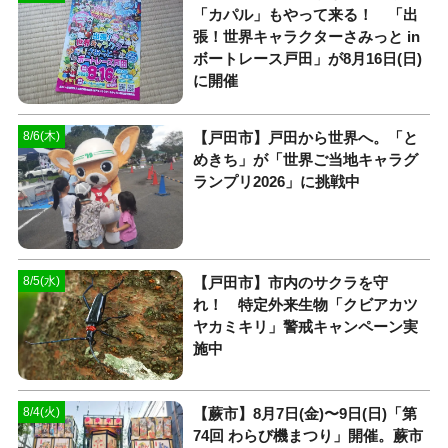
「カパル」もやって来る！ 「出
張！世界キャラクターさみっと in
ボートレース戸田」が8月16日(日)
に開催
【戸田市】戸田から世界へ。「と
8/6(木)
めきち」が「世界ご当地キャラグ
ランプリ2026」に挑戦中
【戸田市】市内のサクラを守
8/5(水)
れ！ 特定外来生物「クビアカツ
ヤカミキリ」警戒キャンペーン実
施中
【蕨市】8月7日(金)〜9日(日)「第
8/4(火)
74回 わらび機まつり」開催。蕨市