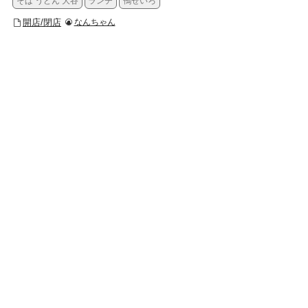
そば うどん 大谷
ランチ
鴨せいろ
開店/閉店
なんちゃん