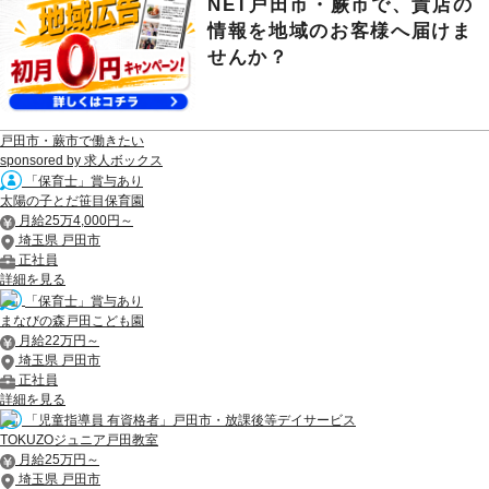
NET戸田市・蕨市で、貴店の
情報を地域のお客様へ届けま
せんか？
戸田市・蕨市で働きたい
sponsored by 求人ボックス
「保育士」賞与あり
太陽の子とだ笹目保育園
月給25万4,000円～
埼玉県 戸田市
正社員
詳細を見る
「保育士」賞与あり
まなびの森戸田こども園
月給22万円～
埼玉県 戸田市
正社員
詳細を見る
「児童指導員 有資格者」戸田市・放課後等デイサービス
TOKUZOジュニア戸田教室
月給25万円～
埼玉県 戸田市