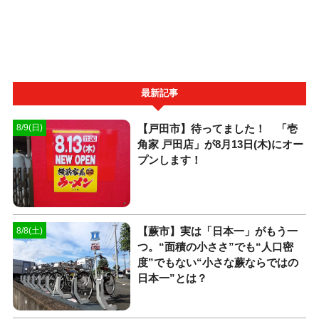
最新記事
【戸田市】待ってました！ 「壱
8/9(日)
角家 戸田店」が8月13日(木)にオー
プンします！
【蕨市】実は「日本一」がもう一
8/8(土)
つ。“面積の小ささ”でも“人口密
度”でもない“小さな蕨ならではの
日本一”とは？