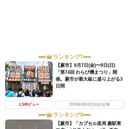
ランキング7
【蕨市】8月7日(金)〜9日(日)
「第74回 わらび機まつり」開
催。蕨市が最大級に盛り上がる3
日間
1,549ビュー
2026年8月4日(火)の記事
ランキング8
【蕨市】「カプセル楽局 蕨駅東