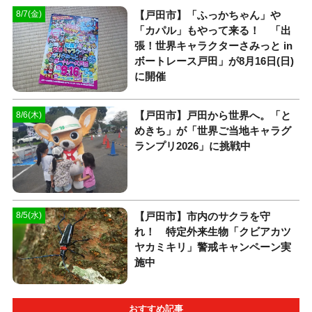
【戸田市】「ふっかちゃん」や
8/7(金)
「カパル」もやって来る！ 「出
張！世界キャラクターさみっと in
ボートレース戸田」が8月16日(日)
に開催
【戸田市】戸田から世界へ。「と
8/6(木)
めきち」が「世界ご当地キャラグ
ランプリ2026」に挑戦中
【戸田市】市内のサクラを守
8/5(水)
れ！ 特定外来生物「クビアカツ
ヤカミキリ」警戒キャンペーン実
施中
おすすめ記事