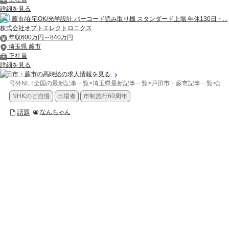
詳細を見る
蕨市/在宅OK/光学設計 バーコード読み取り機 スタンダード上場 年休130日・...
株式会社オプトエレクトロニクス
年収600万円～840万円
埼玉県 蕨市
正社員
詳細を見る
戸田市・蕨市の高時給の求人情報を見る
号外NET全国の最新記事一覧
>
埼玉県最新記事一覧
>
戸田市・蕨市記事一覧
>
話題
NHKのど自慢
出場者
市制施行60周年
話題
なんちゃん