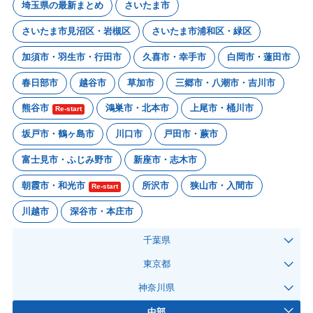
埼玉県の最新まとめ
さいたま市
さいたま市見沼区・岩槻区
さいたま市浦和区・緑区
加須市・羽生市・行田市
久喜市・幸手市
白岡市・蓮田市
春日部市
越谷市
草加市
三郷市・八潮市・吉川市
熊谷市
鴻巣市・北本市
上尾市・桶川市
Re-start
坂戸市・鶴ヶ島市
川口市
戸田市・蕨市
富士見市・ふじみ野市
新座市・志木市
朝霞市・和光市
所沢市
狭山市・入間市
Re-start
川越市
深谷市・本庄市
千葉県
東京都
神奈川県
中部