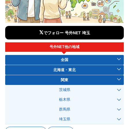
𝕏
でフォロー 号外NET 埼玉
号外NET他の地域
全国
北海道・東北
関東
茨城県
栃木県
群馬県
埼玉県