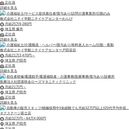
正社員
詳細を見る
介護福祉士/サービス提供責任者/賞与あり/訪問介護事業所/日勤のみ
株式会社ニチイ学館ニチイケアセンターわらび
月給25万9,280円
埼玉県 蕨市
正社員
詳細を見る
介護福祉士/介護職員・ヘルパー/賞与あり/有料老人ホーム/日勤・夜勤
株式会社ニチイ学館ニチイケアセンター戸田笹目
月給21万3,470円～
埼玉県 戸田市
正社員
詳細を見る
初任者研修/看護助手/看護補助者・介護事務/医療事務/賞与あり/診療所
医療法人社団喜咲会ローズマタニティクリニック
月給21万円～
埼玉県 戸田市
正社員
詳細を見る
自動車の販売スタッフ/積極採用中!/未経験でも月給32万円以上!/20代平均年収...
ネクステージ富士店
月給32万円～64万4,000円
埼玉県 戸田市
正社員