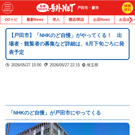
戸田市・蕨市
GOトピ
最新News
求人
開店/閉店
お店News
お店みち
【戸田市】「NHKのど自慢」がやってくる！ 出
場者・観覧者の募集など詳細は、6月下旬ごろに発
表予定
2026/05/27 15:00
2026/05/27 22:15
埼玉県
「NHKのど自慢」が戸田市にやってくる