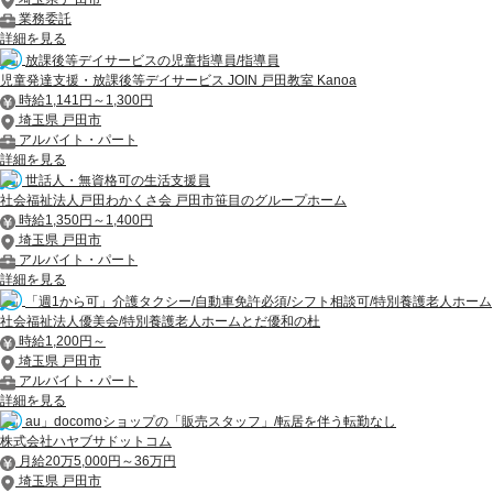
業務委託
詳細を見る
放課後等デイサービスの児童指導員/指導員
児童発達支援・放課後等デイサービス JOIN 戸田教室 Kanoa
時給1,141円～1,300円
埼玉県 戸田市
アルバイト・パート
詳細を見る
世話人・無資格可の生活支援員
社会福祉法人戸田わかくさ会 戸田市笹目のグループホーム
時給1,350円～1,400円
埼玉県 戸田市
アルバイト・パート
詳細を見る
「週1から可」介護タクシー/自動車免許必須/シフト相談可/特別養護老人ホーム
社会福祉法人優美会/特別養護老人ホームとだ優和の杜
時給1,200円～
埼玉県 戸田市
アルバイト・パート
詳細を見る
au」docomoショップの「販売スタッフ」/転居を伴う転勤なし
株式会社ハヤブサドットコム
月給20万5,000円～36万円
埼玉県 戸田市