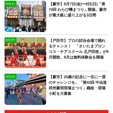
【蕨市】8月7日(金)〜9日(日)「第
8/4(火)
74回 わらび機まつり」開催。蕨市
が最大級に盛り上がる3日間
【戸田市】プロの試合会場で踊れ
8/3(月)
るチャンス！ 「さいたまブロン
コス・チアスクール 北戸田校」が9
月開校。8月は無料体験会を開催
【蕨市】20歳の記念に一生に一度
8/2(日)
のチャレンジを。「第43回 中仙道
武州蕨宿宿場まつり」織姫・宿場
小町を大募集