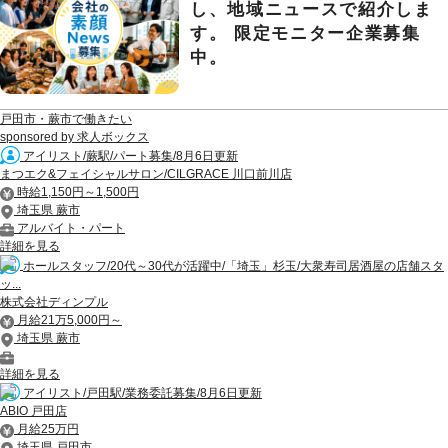
し、地域ニュースで紹介しま
す。 限定モニター企業募集
中。
戸田市・蕨市で働きたい
sponsored by 求人ボックス
アイリスト/蕨駅/パート募集/8月6日更新
まつエク&フェイシャルサロン/CILGRACE 川口前川店
時給1,150円～1,500円
埼玉県 蕨市
アルバイト・パート
詳細を見る
ホールスタッフ/20代～30代が活躍中/「埼玉」杉玉/大衆寿司居酒屋の店舗スタ
ッ...
株式会社ディンプル
月給21万5,000円～
埼玉県 蕨市
詳細を見る
アイリスト/戸田駅/業務委託募集/8月6日更新
ABIO 戸田店
月給25万円
埼玉県 戸田市