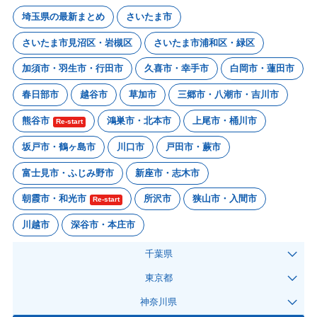
埼玉県の最新まとめ
さいたま市
さいたま市見沼区・岩槻区
さいたま市浦和区・緑区
加須市・羽生市・行田市
久喜市・幸手市
白岡市・蓮田市
春日部市
越谷市
草加市
三郷市・八潮市・吉川市
熊谷市
鴻巣市・北本市
上尾市・桶川市
Re-start
坂戸市・鶴ヶ島市
川口市
戸田市・蕨市
富士見市・ふじみ野市
新座市・志木市
朝霞市・和光市
所沢市
狭山市・入間市
Re-start
川越市
深谷市・本庄市
千葉県
東京都
神奈川県