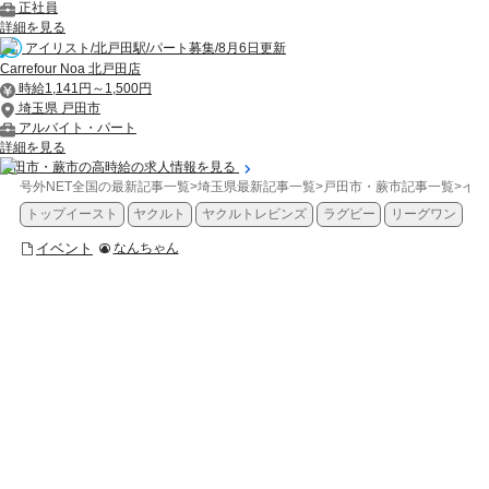
正社員
詳細を見る
アイリスト/北戸田駅/パート募集/8月6日更新
Carrefour Noa 北戸田店
時給1,141円～1,500円
埼玉県 戸田市
アルバイト・パート
詳細を見る
戸田市・蕨市の高時給の求人情報を見る
号外NET全国の最新記事一覧
>
埼玉県最新記事一覧
>
戸田市・蕨市記事一覧
>
イベ
トップイースト
ヤクルト
ヤクルトレビンズ
ラグビー
リーグワン
イベント
なんちゃん