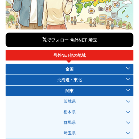
𝕏
でフォロー 号外NET 埼玉
号外NET他の地域
全国
北海道・東北
関東
茨城県
栃木県
群馬県
埼玉県