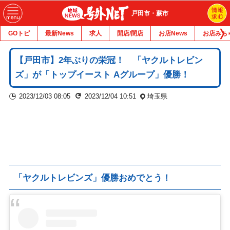
戸田市・蕨市
GOトピ
最新News
求人
開店/閉店
お店News
お店みち
【戸田市】2年ぶりの栄冠！ 「ヤクルトレビン
ズ」が「トップイースト Aグループ」優勝！
2023/12/03 08:05
2023/12/04 10:51
埼玉県
「ヤクルトレビンズ」優勝おめでとう！