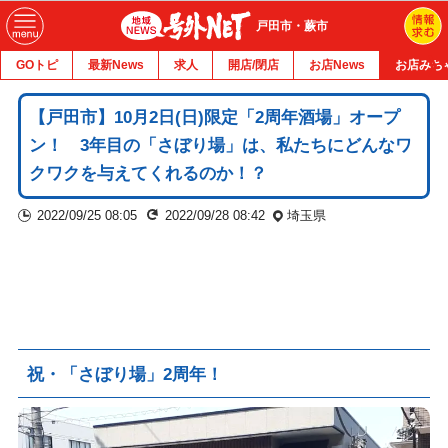
戸田市・蕨市
GOトピ
最新News
求人
開店/閉店
お店News
お店みち
【戸田市】10月2日(日)限定「2周年酒場」オープ
ン！ 3年目の「さぼり場」は、私たちにどんなワ
クワクを与えてくれるのか！？
2022/09/25 08:05
2022/09/28 08:42
埼玉県
祝・「さぼり場」2周年！