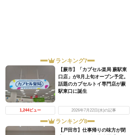
ランキング7
【蕨市】「カプセル楽局 蕨駅東
口店」が8月上旬オープン予定。
話題のカプセルトイ専門店が蕨
駅東口に誕生
1,244ビュー
2026年7月22日(水)の記事
ランキング8
【戸田市】仕事帰りの味方が閉