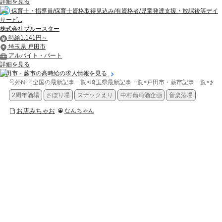
詳細を見る
保育士・指導員/保育士資格取得見込み/有資格者/児童発達支援・放課後等デイ
サービ...
株式会社ブルースター
時給1,141円～
埼玉県 戸田市
アルバイト・パート
詳細を見る
戸田市・蕨市の高時給の求人情報を見る
号外NET全国の最新記事一覧
>
埼玉県最新記事一覧
>
戸田市・蕨市記事一覧
>
お店
2周年酒場
さぼり場
スナックえり
中村葡萄酒企画
音楽酒場
お店みちゃお
なんちゃん