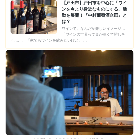
【戸田市】戸田市を中心に「ワイ
ンを今より身近なものにする」活
動を展開！『中村葡萄酒企画』と
は？
ワインて、なんだか難しいイメージ…
「ワインの世界って奥が深くて難しそ
う…。」 「家でもワインを飲みたいけど、 …