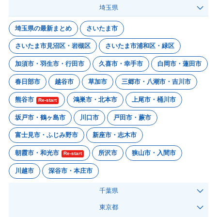
埼玉県
埼玉県の最新まとめ
さいたま市
さいたま市見沼区・岩槻区
さいたま市浦和区・緑区
加須市・羽生市・行田市
久喜市・幸手市
白岡市・蓮田市
春日部市
越谷市
草加市
三郷市・八潮市・吉川市
熊谷市
鴻巣市・北本市
上尾市・桶川市
Re-start
坂戸市・鶴ヶ島市
川口市
戸田市・蕨市
富士見市・ふじみ野市
新座市・志木市
朝霞市・和光市
所沢市
狭山市・入間市
Re-start
川越市
深谷市・本庄市
千葉県
東京都