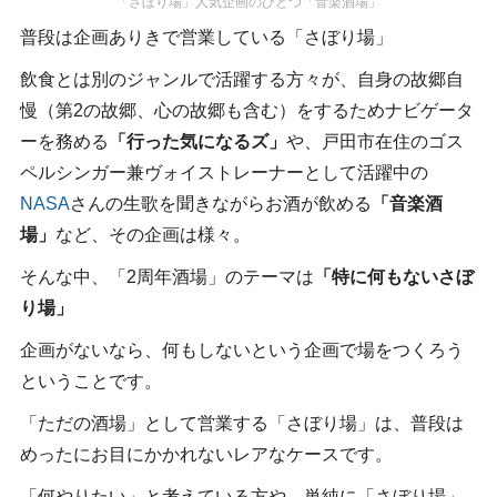
「さぼり場」人気企画のひとつ「音楽酒場」
普段は企画ありきで営業している「さぼり場」
飲食とは別のジャンルで活躍する方々が、自身の故郷自
慢（第2の故郷、心の故郷も含む）をするためナビゲータ
ーを務める
「行った気になるズ」
や、戸田市在住のゴス
ペルシンガー兼ヴォイストレーナーとして活躍中の
NASA
さんの生歌を聞きながらお酒が飲める
「音楽酒
場」
など、その企画は様々。
そんな中、「2周年酒場」のテーマは
「特に何もないさぼ
り場」
企画がないなら、何もしないという企画で場をつくろう
ということです。
「ただの酒場」として営業する「さぼり場」は、普段は
めったにお目にかかれないレアなケースです。
「何やりたい」と考えている方や、単純に「さぼり場」