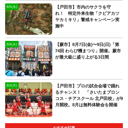
【戸田市】市内のサクラを守
8/5(水)
れ！ 特定外来生物「クビアカツ
ヤカミキリ」警戒キャンペーン実
施中
【蕨市】8月7日(金)〜9日(日)「第
8/4(火)
74回 わらび機まつり」開催。蕨市
が最大級に盛り上がる3日間
【戸田市】プロの試合会場で踊れ
8/3(月)
るチャンス！ 「さいたまブロン
コス・チアスクール 北戸田校」が9
月開校。8月は無料体験会を開催
おすすめ記事