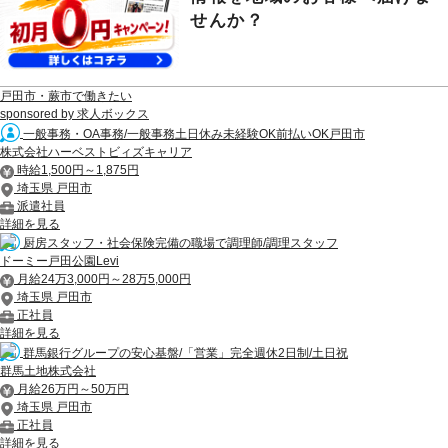
せんか？
戸田市・蕨市で働きたい
sponsored by 求人ボックス
一般事務・OA事務/一般事務土日休み未経験OK前払いOK戸田市
株式会社ハーベストビィズキャリア
時給1,500円～1,875円
埼玉県 戸田市
派遣社員
詳細を見る
厨房スタッフ・社会保険完備の職場で調理師/調理スタッフ
ドーミー戸田公園Levi
月給24万3,000円～28万5,000円
埼玉県 戸田市
正社員
詳細を見る
群馬銀行グループの安心基盤/「営業」完全週休2日制/土日祝
群馬土地株式会社
月給26万円～50万円
埼玉県 戸田市
正社員
詳細を見る