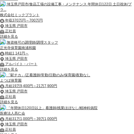
埼玉県戸田市/食品工場の設備工事・メンテナンス 年間休日122日 土日祝休/プ
ラ...
株式会社ミックプラント
年収370万円～700万円
埼玉県 戸田市
正社員
詳細を見る
無資格可の調理師/調理スタッフ
正光寺保育園南浦和園
時給1,141円～
埼玉県 戸田市
アルバイト・パート
詳細を見る
「駅チカ」/正看護師/常勤/日勤のみ/保育園/夜勤なし
よつば保育園
月給19万9,400円～21万7,900円
埼玉県 戸田市
正社員
詳細を見る
「年間休日120日以上」看護師/残業ほぼなし/精神科病院
医療法人髙仁会
月給31万1,000円～39万1,000円
埼玉県 戸田市
正社員