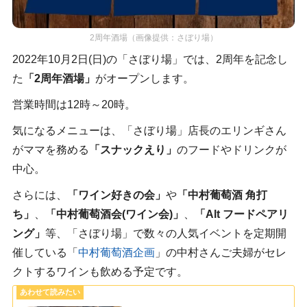
2周年酒場（画像提供：さぼり場）
2022年10月2日(日)の「さぼり場」では、2周年を記念し
た
「2周年酒場」
がオープンします。
営業時間は12時～20時。
気になるメニューは、「さぼり場」店長のエリンギさん
がママを務める
「スナックえり」
のフードやドリンクが
中心。
さらには、
「ワイン好きの会」
や
「中村葡萄酒 角打
ち」
、
「中村葡萄酒会(ワイン会)」
、
「Alt フードペアリ
ング」
等、「さぼり場」で数々の人気イベントを定期開
催している「
中村葡萄酒企画
」の中村さんご夫婦がセレ
クトするワインも飲める予定です。