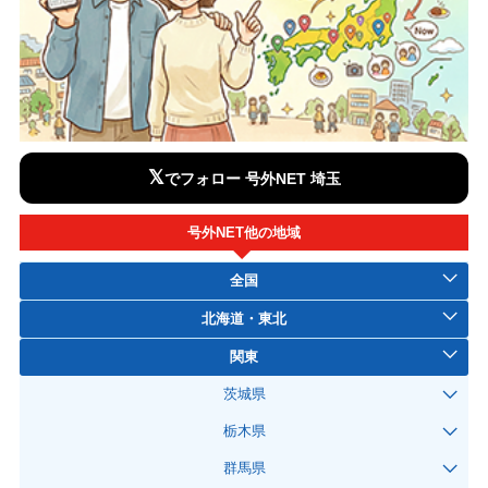
𝕏
でフォロー 号外NET 埼玉
号外NET他の地域
全国
北海道・東北
関東
茨城県
栃木県
群馬県