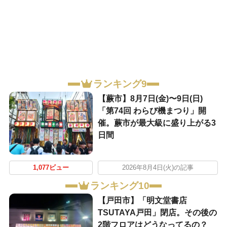
ランキング9
【蕨市】8月7日(金)〜9日(日)
「第74回 わらび機まつり」開
催。蕨市が最大級に盛り上がる3
日間
1,077ビュー
2026年8月4日(火)の記事
ランキング10
【戸田市】「明文堂書店
TSUTAYA戸田」閉店。その後の
2階フロアはどうなってるの？