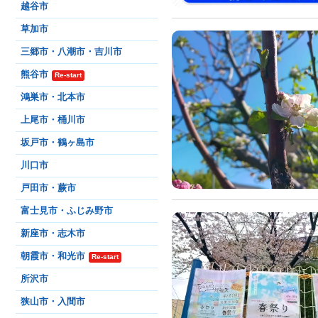
越谷市
草加市
三郷市・八潮市・吉川市
熊谷市
Re-start
鴻巣市・北本市
上尾市・桶川市
坂戸市・鶴ヶ島市
川口市
戸田市・蕨市
富士見市・ふじみ野市
新座市・志木市
朝霞市・和光市
Re-start
所沢市
狭山市・入間市