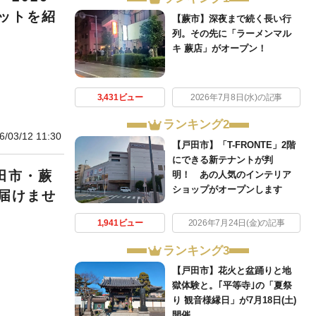
ットを紹
【蕨市】深夜まで続く長い行
列。その先に「ラーメンマル
キ 蕨店」がオープン！
3,431ビュー
2026年7月8日(水)の記事
ランキング2
6/03/12 11:30
【戸田市】「T-FRONTE」2階
にできる新テナントが判
田市・蕨
明！ あの人気のインテリア
ショップがオープンします
届けませ
1,941ビュー
2026年7月24日(金)の記事
ランキング3
【戸田市】花火と盆踊りと地
獄体験と。｢平等寺｣の「夏祭
り 観音様縁日」が7月18日(土)
開催