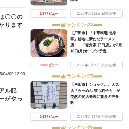
1,877ビュー
2026年7月12日(日)の記事
は〇〇の
かります
ランキング4
【戸田市】「中華料理 北京
亭」跡地に新たなラーメン
店！ 「壱角家 戸田店」が8月
10日(月)オープン予定
1,680ビュー
2026年7月20日(月)の記事
5/04/09 12:00
ランキング5
【戸田市】ショック…。人気
アル記
店「らーめん 猫も杓子も」が
突然の閉店発表に驚きの声多
ーがやっ
数
1,627ビュー
2026年7月27日(月)の記事
ランキング6