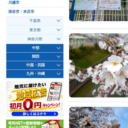
川越市
深谷市・本庄市
千葉県
東京都
神奈川県
中部
関西
中国・四国
九州・沖縄