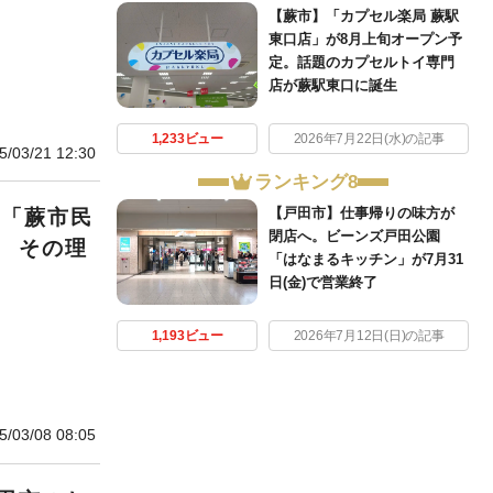
【蕨市】「カプセル楽局 蕨駅
東口店」が8月上旬オープン予
定。話題のカプセルトイ専門
店が蕨駅東口に誕生
1,233ビュー
2026年7月22日(水)の記事
5/03/21 12:30
ランキング8
【戸田市】仕事帰りの味方が
は「蕨市民
閉店へ。ビーンズ戸田公園
 その理
「はなまるキッチン」が7月31
日(金)で営業終了
1,193ビュー
2026年7月12日(日)の記事
5/03/08 08:05