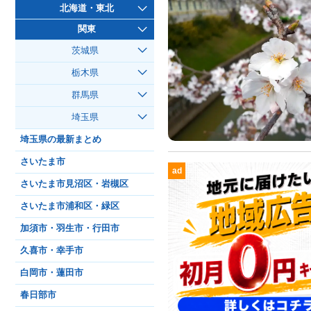
北海道・東北
関東
茨城県
栃木県
群馬県
埼玉県
埼玉県の最新まとめ
さいたま市
ad
さいたま市見沼区・岩槻区
さいたま市浦和区・緑区
加須市・羽生市・行田市
久喜市・幸手市
白岡市・蓮田市
春日部市