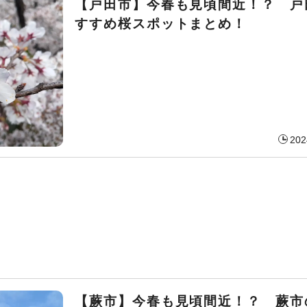
【戸田市】今春も見頃間近！？ 戸
すすめ桜スポットまとめ！
202
【蕨市】今春も見頃間近！？ 蕨市