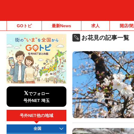
GOトピ
最新News
求人
開店/閉
お花見の記事一覧
𝕏
でフォロー
号外NET 埼玉
号外NET他の地域
全国