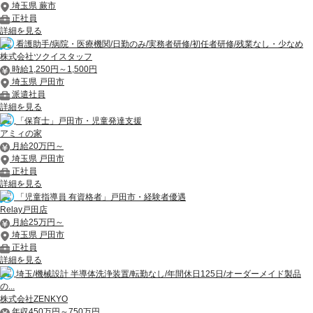
埼玉県 蕨市
正社員
詳細を見る
看護助手/病院・医療機関/日勤のみ/実務者研修/初任者研修/残業なし・少なめ
株式会社ツクイスタッフ
時給1,250円～1,500円
埼玉県 戸田市
派遣社員
詳細を見る
「保育士」戸田市・児童発達支援
アミィの家
月給20万円～
埼玉県 戸田市
正社員
詳細を見る
「児童指導員 有資格者」戸田市・経験者優遇
Relay戸田店
月給25万円～
埼玉県 戸田市
正社員
詳細を見る
埼玉/機械設計 半導体洗浄装置/転勤なし/年間休日125日/オーダーメイド製品
の...
株式会社ZENKYO
年収450万円～750万円