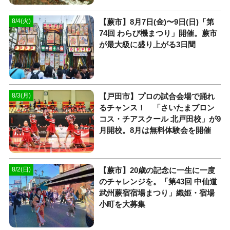
【蕨市】8月7日(金)〜9日(日)「第
8/4(火)
74回 わらび機まつり」開催。蕨市
が最大級に盛り上がる3日間
【戸田市】プロの試合会場で踊れ
8/3(月)
るチャンス！ 「さいたまブロン
コス・チアスクール 北戸田校」が9
月開校。8月は無料体験会を開催
【蕨市】20歳の記念に一生に一度
8/2(日)
のチャレンジを。「第43回 中仙道
武州蕨宿宿場まつり」織姫・宿場
小町を大募集