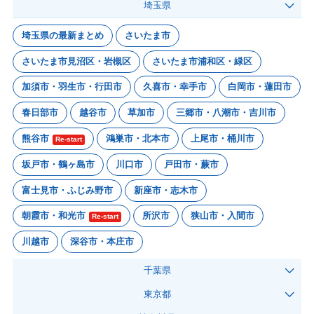
埼玉県
埼玉県の最新まとめ
さいたま市
さいたま市見沼区・岩槻区
さいたま市浦和区・緑区
加須市・羽生市・行田市
久喜市・幸手市
白岡市・蓮田市
春日部市
越谷市
草加市
三郷市・八潮市・吉川市
熊谷市
鴻巣市・北本市
上尾市・桶川市
Re-start
坂戸市・鶴ヶ島市
川口市
戸田市・蕨市
富士見市・ふじみ野市
新座市・志木市
朝霞市・和光市
所沢市
狭山市・入間市
Re-start
川越市
深谷市・本庄市
千葉県
東京都