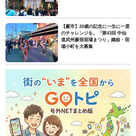
【蕨市】20歳の記念に一生に一度
のチャレンジを。「第43回 中仙
道武州蕨宿宿場まつり」織姫・宿
場小町を大募集