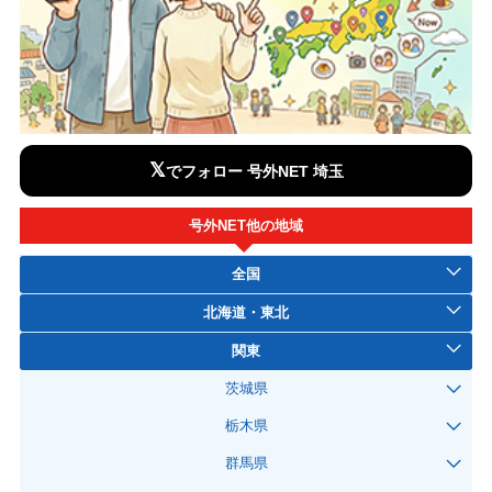
𝕏
でフォロー 号外NET 埼玉
号外NET他の地域
全国
北海道・東北
関東
茨城県
栃木県
群馬県