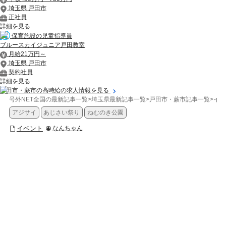
埼玉県 戸田市
正社員
詳細を見る
保育施設の児童指導員
ブルースカイジュニア戸田教室
月給21万円～
埼玉県 戸田市
契約社員
詳細を見る
戸田市・蕨市の高時給の求人情報を見る
号外NET全国の最新記事一覧
>
埼玉県最新記事一覧
>
戸田市・蕨市記事一覧
>
イベ
アジサイ
あじさい祭り
ねむのき公園
イベント
なんちゃん