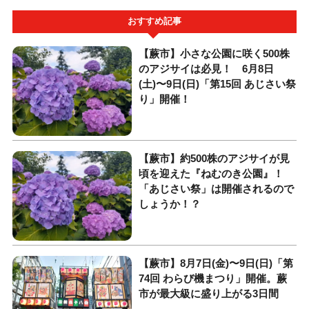
おすすめ記事
【蕨市】小さな公園に咲く500株
のアジサイは必見！ 6月8日
(土)〜9日(日)「第15回 あじさい祭
り」開催！
【蕨市】約500株のアジサイが見
頃を迎えた『ねむのき公園』！
「あじさい祭」は開催されるので
しょうか！？
【蕨市】8月7日(金)〜9日(日)「第
74回 わらび機まつり」開催。蕨
市が最大級に盛り上がる3日間