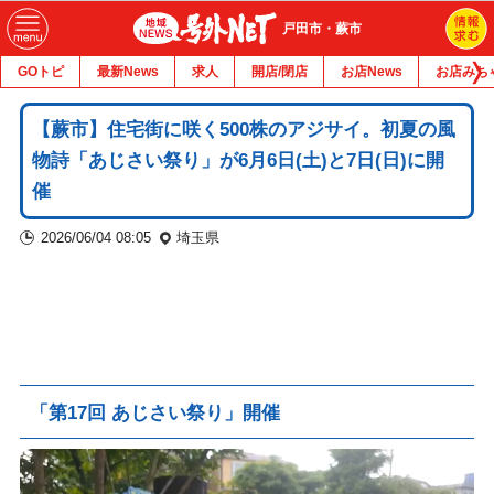
戸田市・蕨市
GOトピ
最新News
求人
開店/閉店
お店News
お店みち
【蕨市】住宅街に咲く500株のアジサイ。初夏の風
物詩「あじさい祭り」が6月6日(土)と7日(日)に開
催
2026/06/04 08:05
埼玉県
「第17回 あじさい祭り」開催