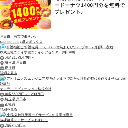
ードーナツ1400円分を無料で
プレゼント♪
戸田市・蕨市で働きたい
sponsored by 求人ボックス
介護福祉士/介護職員・ヘルパー/賞与あり/グループホーム/日勤・夜勤
株式会社ニチイ学館ニチイケアセンター戸田中町
月給21万3,470円～
埼玉県 戸田市
正社員
詳細を見る
アビオニクス エンジニア 空飛ぶクルマで新たな移動の時代を作りませんか/回
路設計
テトラ・アビエーション株式会社
年収650万円～1,200万円
埼玉県 戸田市
正社員
詳細を見る
小規模 放課後等デイサービスの児童指導員
放課後等デイサービスあすにこ
月給25万円～