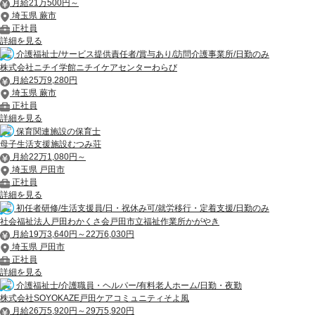
月給21万500円～
埼玉県 蕨市
正社員
詳細を見る
介護福祉士/サービス提供責任者/賞与あり/訪問介護事業所/日勤のみ
株式会社ニチイ学館ニチイケアセンターわらび
月給25万9,280円
埼玉県 蕨市
正社員
詳細を見る
保育関連施設の保育士
母子生活支援施設むつみ荘
月給22万1,080円～
埼玉県 戸田市
正社員
詳細を見る
初任者研修/生活支援員/日・祝休み可/就労移行・定着支援/日勤のみ
社会福祉法人戸田わかくさ会戸田市立福祉作業所かがやき
月給19万3,640円～22万6,030円
埼玉県 戸田市
正社員
詳細を見る
介護福祉士/介護職員・ヘルパー/有料老人ホーム/日勤・夜勤
株式会社SOYOKAZE戸田ケアコミュニティそよ風
月給26万5,920円～29万5,920円