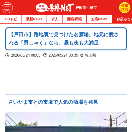
戸田市・蕨市
GOトピ
最新News
求人
開店/閉店
お店News
お店みち
【戸田市】路地裏で見つけた名酒場。地元に愛さ
れる「男しゃく」なら、昼も夜も大満足
2026/05/24 08:05
2026/05/24 08:35
埼玉県
さいたま市との市境で人気の酒場を発見