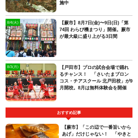
施中
【蕨市】8月7日(金)〜9日(日)「第
8/4(火)
74回 わらび機まつり」開催。蕨市
が最大級に盛り上がる3日間
【戸田市】プロの試合会場で踊れ
8/3(月)
るチャンス！ 「さいたまブロン
コス・チアスクール 北戸田校」が9
月開校。8月は無料体験会を開催
おすすめ記事
【蕨市】「この辺で一番旨いから
あげ」だけじゃない！ 「やきと