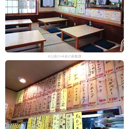
4人掛け×4卓の座敷席