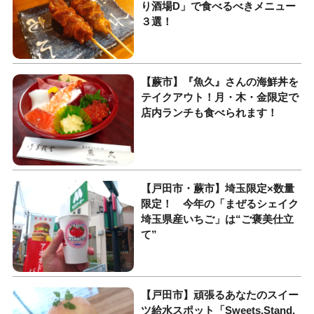
り酒場D」で食べるべきメニュー
３選！
【蕨市】『魚久』さんの海鮮丼を
テイクアウト！月・木・金限定で
店内ランチも食べられます！
【戸田市・蕨市】埼玉限定×数量
限定！ 今年の「まぜるシェイク
埼玉県産いちご」は“ご褒美仕立
て”
【戸田市】頑張るあなたのスイー
ツ給水スポット「Sweets.Stand.