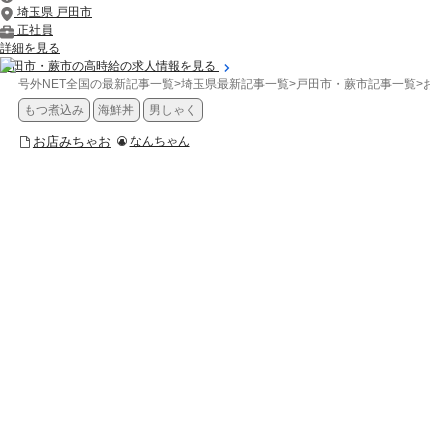
埼玉県 戸田市
正社員
詳細を見る
戸田市・蕨市の高時給の求人情報を見る
号外NET全国の最新記事一覧
>
埼玉県最新記事一覧
>
戸田市・蕨市記事一覧
>
お店
もつ煮込み
海鮮丼
男しゃく
お店みちゃお
なんちゃん