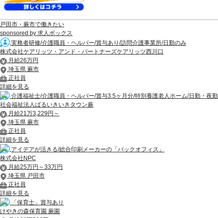
戸田市・蕨市で働きたい
sponsored by 求人ボックス
実務者研修/介護職員・ヘルパー/賞与あり/訪問介護事業所/日勤のみ
株式会社ケアリッツ・アンド・パートナーズケアリッツ西川口
月給26万円
埼玉県 蕨市
正社員
詳細を見る
介護福祉士/介護職員・ヘルパー/賞与3.5ヶ月分/特別養護老人ホーム/日勤・夜勤
社会福祉法人ぱるいきいきタウン蕨
月給21万3,229円～
埼玉県 蕨市
正社員
詳細を見る
アイデアが活きる/総合印刷メーカーの「バックオフィス」
株式会社NPC
月給25万円～33万円
埼玉県 戸田市
正社員
詳細を見る
「保育士」賞与あり
けやきの森保育園 蕨園