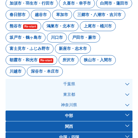
加須市・羽生市・行田市
久喜市・幸手市
白岡市・蓮田市
春日部市
越谷市
草加市
三郷市・八潮市・吉川市
熊谷市
鴻巣市・北本市
上尾市・桶川市
Re-start
坂戸市・鶴ヶ島市
川口市
戸田市・蕨市
富士見市・ふじみ野市
新座市・志木市
朝霞市・和光市
所沢市
狭山市・入間市
Re-start
川越市
深谷市・本庄市
千葉県
東京都
神奈川県
中部
関西
中国・四国