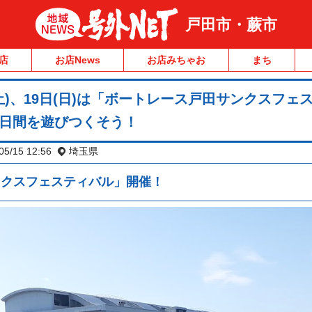
戸田市・蕨市
店
お店News
お店みちゃお
まち
(土)、19日(日)は「ボートレース戸田サンクスフェ
2日間を遊びつくそう！
05/15 12:56
埼玉県
ンクスフェスティバル」開催！