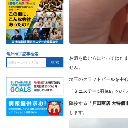
号外NET記事検索
お酒を飲む方にとってはた
せん。
埼玉のクラフトビールを中
「ミニステージRiva」
のパ
隣接する
「戸田商店 大特価
します。