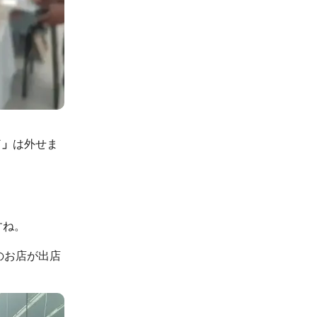
ド」
は外せま
すね。
のお店が出店