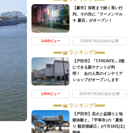
【蕨市】深夜まで続く長い行
列。その先に「ラーメンマル
キ 蕨店」がオープン！
3,449ビュー
2026年7月8日(水)の記事
ランキング2
【戸田市】「T-FRONTE」2階
にできる新テナントが判
明！ あの人気のインテリア
ショップがオープンします
1,954ビュー
2026年7月24日(金)の記事
ランキング3
【戸田市】花火と盆踊りと地
獄体験と。｢平等寺｣の「夏祭
り 観音様縁日」が7月18日(土)
開催