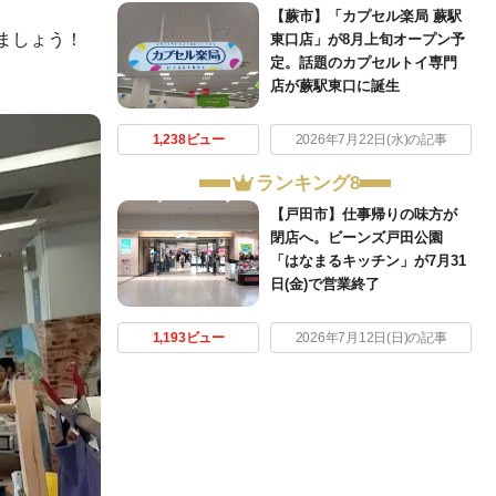
【蕨市】「カプセル楽局 蕨駅
ましょう！
東口店」が8月上旬オープン予
定。話題のカプセルトイ専門
店が蕨駅東口に誕生
1,238ビュー
2026年7月22日(水)の記事
ランキング8
【戸田市】仕事帰りの味方が
閉店へ。ビーンズ戸田公園
「はなまるキッチン」が7月31
日(金)で営業終了
1,193ビュー
2026年7月12日(日)の記事