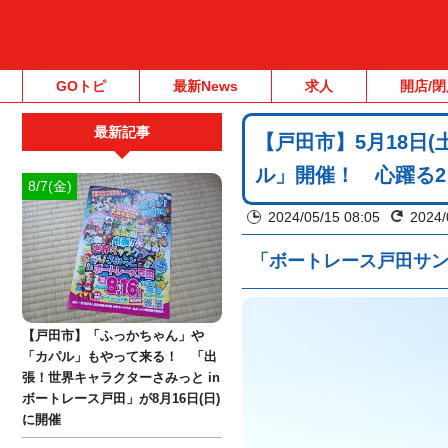
GOトピ
最新News
求人
開店/閉
最新記事
【戸田市】5月18日
ル」開催！ 心躍る
8/7(金)
2024/05/15 08:05
2024/
「ボートレース戸田サ
【戸田市】「ふっかちゃん」や
「カパル」もやって来る！ 「出
張！世界キャラクターさみっと in
ボートレース戸田」が8月16日(日)
に開催