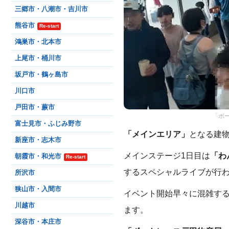
三郷市・八潮市・吉川市
熊谷市
Re-start
鴻巣市・北本市
上尾市・桶川市
坂戸市・鶴ヶ島市
川口市
戸田市・蕨市
「ボー
富士見市・ふじみ野市
「メインエリア」
となる建
新座市・志木市
メインステージ1日目は
「わ
朝霞市・和光市
Re-start
するスペシャルライブが行
所沢市
狭山市・入間市
イベント開始早々に混雑す
川越市
ます。
深谷市・本庄市