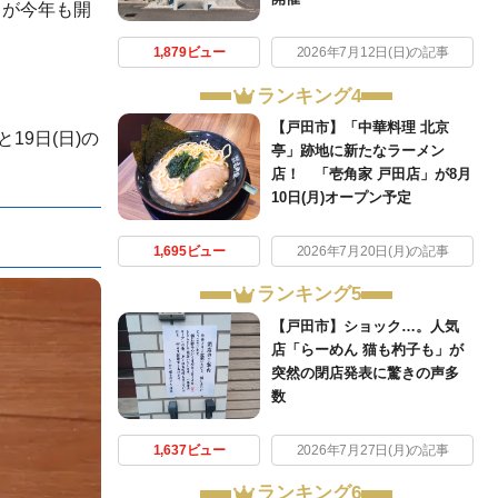
トが今年も開
1,879ビュー
2026年7月12日(日)の記事
ランキング4
【戸田市】「中華料理 北京
19日(日)の
亭」跡地に新たなラーメン
店！ 「壱角家 戸田店」が8月
10日(月)オープン予定
1,695ビュー
2026年7月20日(月)の記事
ランキング5
【戸田市】ショック…。人気
店「らーめん 猫も杓子も」が
突然の閉店発表に驚きの声多
数
1,637ビュー
2026年7月27日(月)の記事
ランキング6