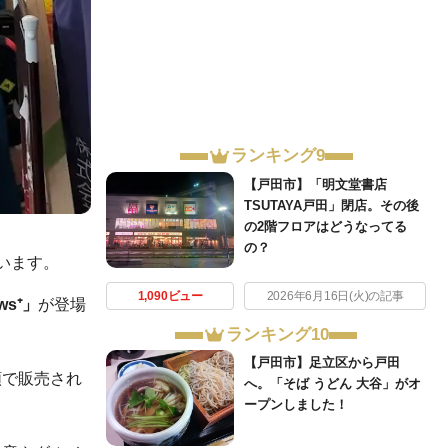
ランキング9
【戸田市】「明文堂書店
TSUTAYA戸田」閉店。その後
の2階フロアはどうなってる
の？
います。
1,090ビュー
2026年6月16日(火)の記事
ws⁺」
が登場
ランキング10
【戸田市】足立区から戸田
額で販売され
へ。「そば うどん 大谷」がオ
ープンしました！