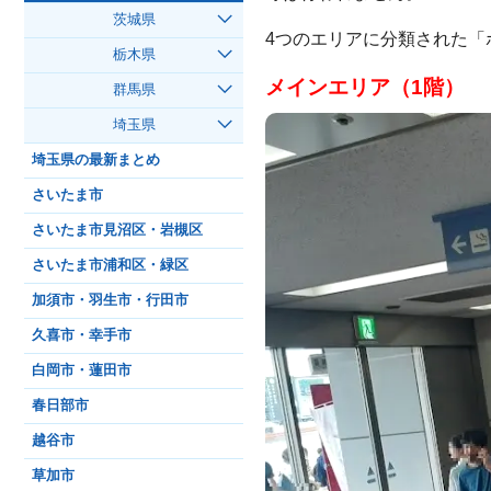
茨城県
4つのエリアに分類された
栃木県
メインエリア（1階）
群馬県
埼玉県
埼玉県の最新まとめ
さいたま市
さいたま市見沼区・岩槻区
さいたま市浦和区・緑区
加須市・羽生市・行田市
久喜市・幸手市
白岡市・蓮田市
春日部市
越谷市
草加市