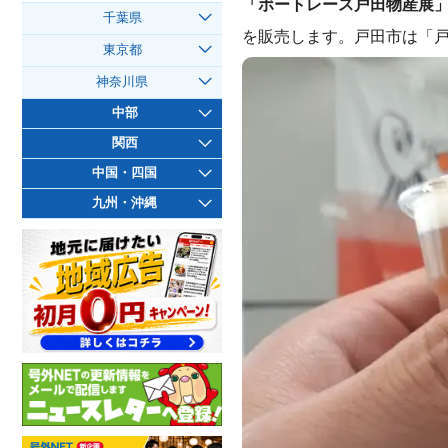
「ボートレース戸田物産展
千葉県
を販売します。戸田市は「
東京都
神奈川県
中部
関西
中国・四国
九州・沖縄