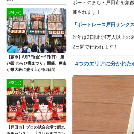
ボートのまち・戸田市を象
催されます！
8/4(火)
「
ボートレース戸田サンクス
昨年は2日間で4万人以上の来
2日間で行われます！
【蕨市】8月7日(金)〜9日(日)「第
4つのエリアに分かれた
74回 わらび機まつり」開催。蕨市
が最大級に盛り上がる3日間
8/3(月)
【戸田市】プロの試合会場で踊れ
るチャンス！ 「さいたまブロン