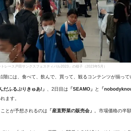
トレース戸田サンクスフェスティバル2023」の様子（2023年5月）
物1階には、食べて、飲んで、買って、観るコンテンツが揃って
んだふるぷりきゅあ!」
、2日目は
「SEAMO」
と
「nobodykno
われます。
ることが予想されるのは
「産直野菜の販売会」
。市場価格の半