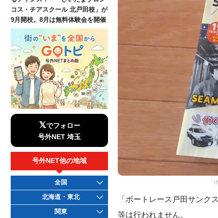
コス・チアスクール 北戸田校」が
9月開校。8月は無料体験会を開催
𝕏
でフォロー
号外NET 埼玉
号外NET他の地域
「
全国
北海道・東北
「ボートレース戸田サンクス
関東
等は行われません。