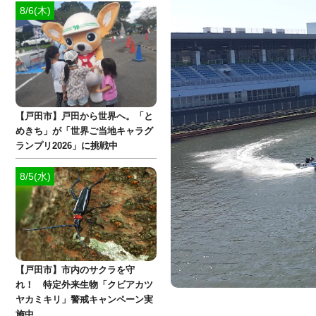
8/6(木)
【戸田市】戸田から世界へ。「と
めきち」が「世界ご当地キャラグ
ランプリ2026」に挑戦中
8/5(水)
【戸田市】市内のサクラを守
れ！ 特定外来生物「クビアカツ
ヤカミキリ」警戒キャンペーン実
施中