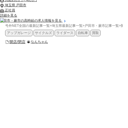
埼玉県 戸田市
正社員
詳細を見る
戸田市・蕨市の高時給の求人情報を見る
号外NET全国の最新記事一覧
>
埼玉県最新記事一覧
>
戸田市・蕨市記事一覧
>
開店
アップガレージ
サイクルズ
ライダース
自転車
買取
開店/閉店
なんちゃん