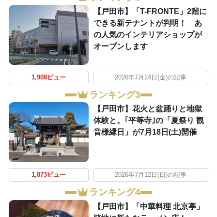
【戸田市】「T-FRONTE」2階に
できる新テナントが判明！ あ
の人気のインテリアショップが
オープンします
1,908ビュー
2026年7月24日(金)の記事
ランキング3
【戸田市】花火と盆踊りと地獄
体験と。｢平等寺｣の「夏祭り 観
音様縁日」が7月18日(土)開催
1,873ビュー
2026年7月12日(日)の記事
ランキング4
【戸田市】「中華料理 北京亭」