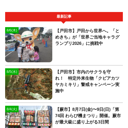
最新記事
【戸田市】戸田から世界へ。「と
8/6(木)
めきち」が「世界ご当地キャラグ
ランプリ2026」に挑戦中
【戸田市】市内のサクラを守
8/5(水)
れ！ 特定外来生物「クビアカツ
ヤカミキリ」警戒キャンペーン実
施中
【蕨市】8月7日(金)〜9日(日)「第
8/4(火)
74回 わらび機まつり」開催。蕨市
が最大級に盛り上がる3日間