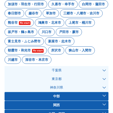
加須市・羽生市・行田市
久喜市・幸手市
白岡市・蓮田市
春日部市
越谷市
草加市
三郷市・八潮市・吉川市
熊谷市
鴻巣市・北本市
上尾市・桶川市
Re-start
坂戸市・鶴ヶ島市
川口市
戸田市・蕨市
富士見市・ふじみ野市
新座市・志木市
朝霞市・和光市
所沢市
狭山市・入間市
Re-start
川越市
深谷市・本庄市
千葉県
東京都
神奈川県
中部
関西