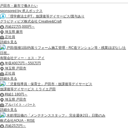
戸田市・蕨市で働きたい
sponsored by 求人ボックス
「理学療法士/PT」放課後等デイサービス/賞与あり
グラビティビズ株式会社 Creative&Craft
月給22万5,000円～
埼玉県 蕨市
正社員
詳細を見る
戸田/面接1回/内装リフォーム施工管理・RC造マンション等・残業ほぼなし/土
日祝...
有限会社ディー・エス・アイ
年収400万円～550万円
埼玉県 戸田市
正社員
詳細を見る
「児童指導員・保育士」戸田市・放課後等デイサービス
放課後等デイサービス ミライエ戸田
時給1,180円～
埼玉県 戸田市
アルバイト・パート
詳細を見る
水処理設備の「メンテナンススタッフ」 完全週休2日」日勤のみ
株式会社AQUA・RISE
月給25万円～