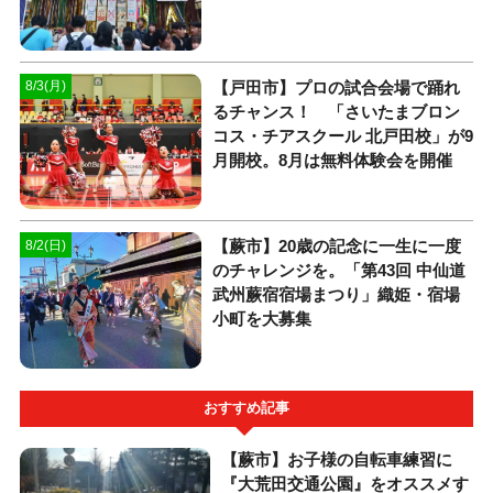
【戸田市】プロの試合会場で踊れ
8/3(月)
るチャンス！ 「さいたまブロン
コス・チアスクール 北戸田校」が9
月開校。8月は無料体験会を開催
【蕨市】20歳の記念に一生に一度
8/2(日)
のチャレンジを。「第43回 中仙道
武州蕨宿宿場まつり」織姫・宿場
小町を大募集
おすすめ記事
【蕨市】お子様の自転車練習に
『大荒田交通公園』をオススメす