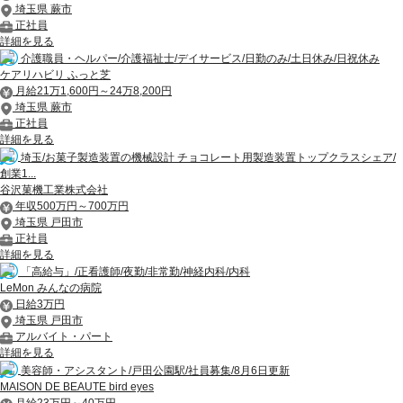
埼玉県 蕨市
正社員
詳細を見る
介護職員・ヘルパー/介護福祉士/デイサービス/日勤のみ/土日休み/日祝休み
ケアリハビリ ふっと芝
月給21万1,600円～24万8,200円
埼玉県 蕨市
正社員
詳細を見る
埼玉/お菓子製造装置の機械設計 チョコレート用製造装置トップクラスシェア/
創業1...
谷沢菓機工業株式会社
年収500万円～700万円
埼玉県 戸田市
正社員
詳細を見る
「高給与」/正看護師/夜勤/非常勤/神経内科/内科
LeMon みんなの病院
日給3万円
埼玉県 戸田市
アルバイト・パート
詳細を見る
美容師・アシスタント/戸田公園駅/社員募集/8月6日更新
MAISON DE BEAUTE bird eyes
月給23万円～40万円