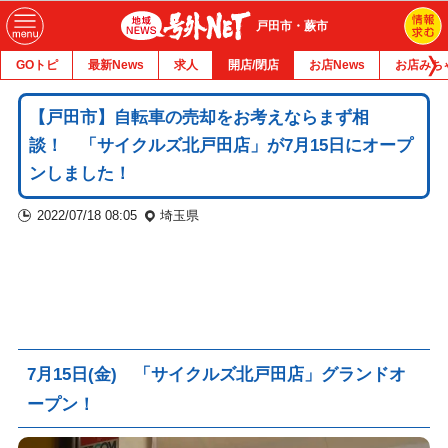
戸田市・蕨市
GOトピ
最新News
求人
開店/閉店
お店News
お店みち
【戸田市】自転車の売却をお考えならまず相
談！ 「サイクルズ北戸田店」が7月15日にオープ
ンしました！
2022/07/18 08:05
埼玉県
7月15日(金) 「サイクルズ北戸田店」グランドオ
ープン！