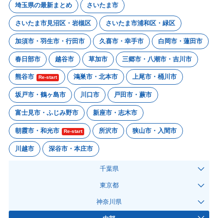
埼玉県の最新まとめ
さいたま市
さいたま市見沼区・岩槻区
さいたま市浦和区・緑区
加須市・羽生市・行田市
久喜市・幸手市
白岡市・蓮田市
春日部市
越谷市
草加市
三郷市・八潮市・吉川市
熊谷市
鴻巣市・北本市
上尾市・桶川市
Re-start
坂戸市・鶴ヶ島市
川口市
戸田市・蕨市
富士見市・ふじみ野市
新座市・志木市
朝霞市・和光市
所沢市
狭山市・入間市
Re-start
川越市
深谷市・本庄市
千葉県
東京都
神奈川県