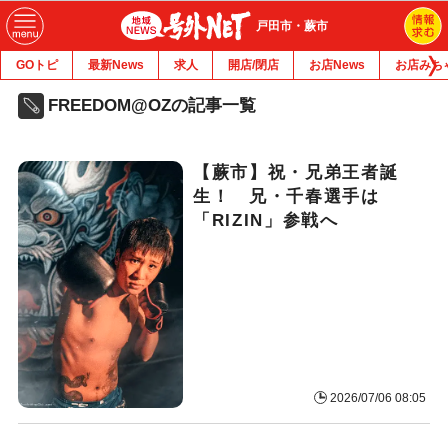
戸田市・蕨市
GOトピ
最新News
求人
開店/閉店
お店News
お店みち
FREEDOM@OZの記事一覧
【蕨市】祝・兄弟王者誕
生！ 兄・千春選手は
「RIZIN」参戦へ
2026/07/06 08:05