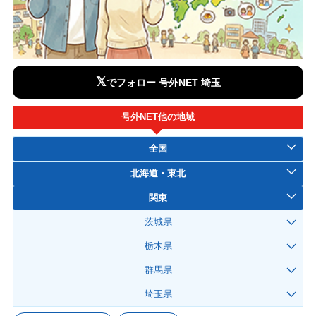
𝕏
でフォロー 号外NET 埼玉
号外NET他の地域
全国
北海道・東北
関東
茨城県
栃木県
群馬県
埼玉県