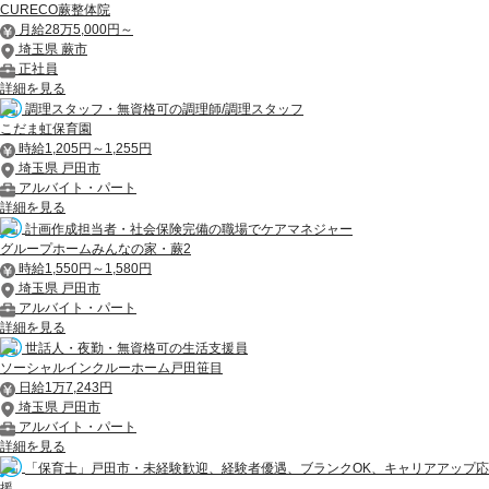
CURECO蕨整体院
月給28万5,000円～
埼玉県 蕨市
正社員
詳細を見る
調理スタッフ・無資格可の調理師/調理スタッフ
こだま虹保育園
時給1,205円～1,255円
埼玉県 戸田市
アルバイト・パート
詳細を見る
計画作成担当者・社会保険完備の職場でケアマネジャー
グループホームみんなの家・蕨2
時給1,550円～1,580円
埼玉県 戸田市
アルバイト・パート
詳細を見る
世話人・夜勤・無資格可の生活支援員
ソーシャルインクルーホーム戸田笹目
日給1万7,243円
埼玉県 戸田市
アルバイト・パート
詳細を見る
「保育士」戸田市・未経験歓迎、経験者優遇、ブランクOK、キャリアアップ応
援