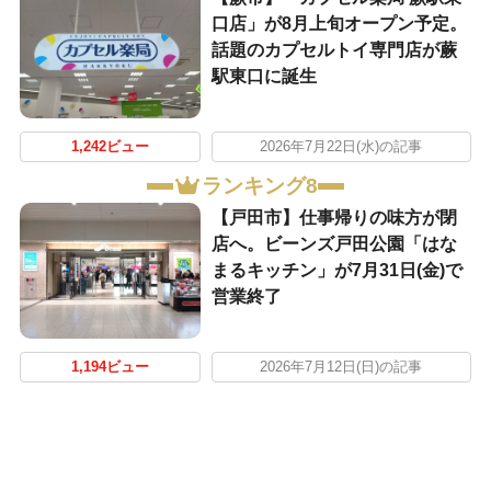
口店」が8月上旬オープン予定。
話題のカプセルトイ専門店が蕨
駅東口に誕生
1,242ビュー
2026年7月22日(水)の記事
ランキング8
【戸田市】仕事帰りの味方が閉
店へ。ビーンズ戸田公園「はな
まるキッチン」が7月31日(金)で
営業終了
1,194ビュー
2026年7月12日(日)の記事