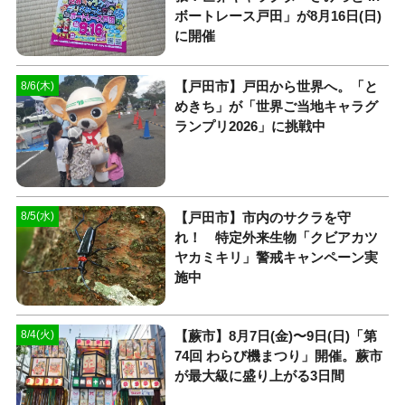
ボートレース戸田」が8月16日(日)
に開催
【戸田市】戸田から世界へ。「と
8/6(木)
めきち」が「世界ご当地キャラグ
ランプリ2026」に挑戦中
【戸田市】市内のサクラを守
8/5(水)
れ！ 特定外来生物「クビアカツ
ヤカミキリ」警戒キャンペーン実
施中
【蕨市】8月7日(金)〜9日(日)「第
8/4(火)
74回 わらび機まつり」開催。蕨市
が最大級に盛り上がる3日間