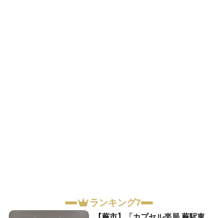
ランキング7
【蕨市】「カプセル楽局 蕨駅東