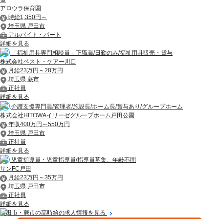
アロウラ保育園
時給1,350円～
埼玉県 戸田市
アルバイト・パート
詳細を見る
「福祉用具専門相談員」正職員/日勤のみ/福祉用具販売・貸与
株式会社ベスト・ケアー川口
月給23万円～28万円
埼玉県 蕨市
正社員
詳細を見る
介護支援専門員/管理者/施設長/ホーム長/賞与あり/グループホーム
株式会社HITOWAイリーゼグループホーム戸田公園
年収400万円～550万円
埼玉県 戸田市
正社員
詳細を見る
児童指導員・児童指導員/指導員募集、年齢不問
サンFC戸田
月給23万円～35万円
埼玉県 戸田市
正社員
詳細を見る
戸田市・蕨市の高時給の求人情報を見る