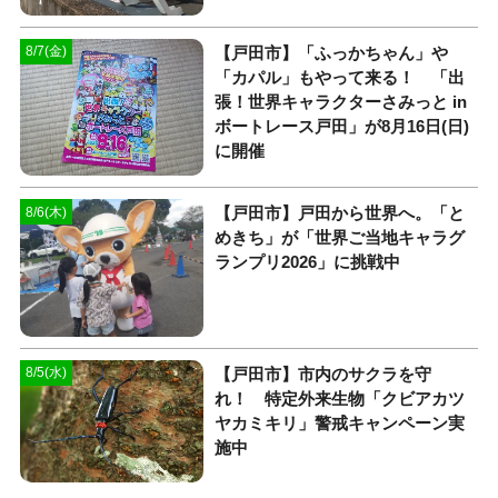
【戸田市】「ふっかちゃん」や
8/7(金)
「カパル」もやって来る！ 「出
張！世界キャラクターさみっと in
ボートレース戸田」が8月16日(日)
に開催
【戸田市】戸田から世界へ。「と
8/6(木)
めきち」が「世界ご当地キャラグ
ランプリ2026」に挑戦中
【戸田市】市内のサクラを守
8/5(水)
れ！ 特定外来生物「クビアカツ
ヤカミキリ」警戒キャンペーン実
施中