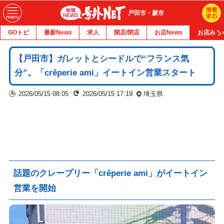
戸田市・蕨市
GOトピ
最新News
求人
開店/閉店
お店News
お店みち
【戸田市】ガレットとシードルで“フランス気
分”。「crêperie ami」イートイン営業スタート
2026/05/15 08:05
2026/05/15 17:19
埼玉県
話題のクレープリー「crêperie ami」がイートイン
営業を開始