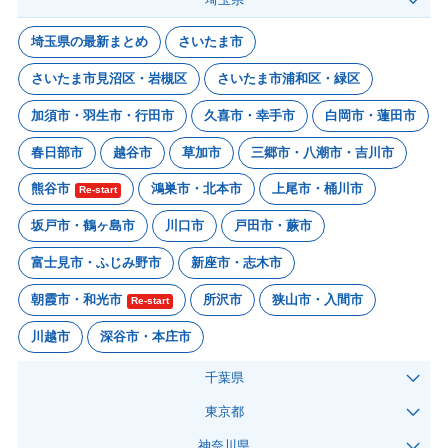
埼玉県の最新まとめ
さいたま市
さいたま市見沼区・岩槻区
さいたま市浦和区・緑区
加須市・羽生市・行田市
久喜市・幸手市
白岡市・蓮田市
春日部市
越谷市
草加市
三郷市・八潮市・吉川市
熊谷市
鴻巣市・北本市
上尾市・桶川市
Re-start
坂戸市・鶴ヶ島市
川口市
戸田市・蕨市
富士見市・ふじみ野市
新座市・志木市
朝霞市・和光市
所沢市
狭山市・入間市
Re-start
川越市
深谷市・本庄市
千葉県
東京都
神奈川県