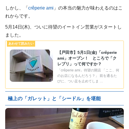
しかし、「
crêperie ami
」の本当の魅力が味わえるのはこ
れからです。
5月14日(木)、ついに待望のイートイン営業がスタートし
ました。
【戸田市】5月1日(金)「crêperie
ami」オープン！ ところで「ク
レプリ」って何ですか？
「crêperie ami」待望の開店 「ここ、何
のお店になるんだろう？」 前を通るた
びに、つい足を止めてしま …
極上の「ガレット」と「シードル」を堪能