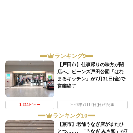
ランキング9
【戸田市】仕事帰りの味方が閉
店へ。ビーンズ戸田公園「はな
まるキッチン」が7月31日(金)で
営業終了
1,211ビュー
2026年7月12日(日)の記事
ランキング10
【蕨市】老舗うなぎ店がまたひ
とつ……。「うなぎ みさ和」が7