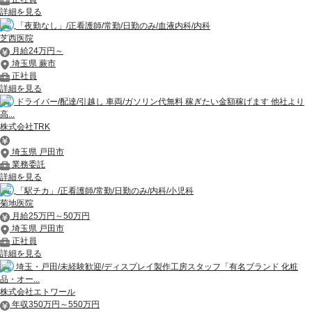
詳細を見る
「夜勤なし」/正看護師/常勤/日勤のみ/血液内科/内科
芝西医院
月給24万円～
埼玉県 蕨市
正社員
詳細を見る
ドライバー/配達/引越し 車両/ガソリン代無料 稼ぎたい金額稼げます 他社より
高...
株式会社TRK
埼玉県 戸田市
業務委託
詳細を見る
「駅チカ」/正看護師/常勤/日勤のみ/内科/小児科
菊地医院
月給25万円～50万円
埼玉県 戸田市
正社員
詳細を見る
埼玉・戸田/未経験歓迎/ディスプレイ製作工房スタッフ「有名ブランド 化粧
品・オー...
株式会社エトワール
年収350万円～550万円