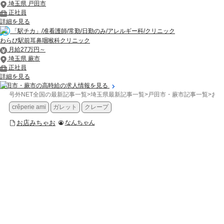
埼玉県 戸田市
正社員
詳細を見る
「駅チカ」/准看護師/常勤/日勤のみ/アレルギー科/クリニック
わらび駅前耳鼻咽喉科クリニック
月給27万円～
埼玉県 蕨市
正社員
詳細を見る
戸田市・蕨市の高時給の求人情報を見る
号外NET全国の最新記事一覧
>
埼玉県最新記事一覧
>
戸田市・蕨市記事一覧
>
お店
crêperie ami
ガレット
クレープ
お店みちゃお
なんちゃん