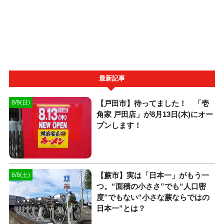
最新記事
【戸田市】待ってました！ 「壱
8/9(日)
角家 戸田店」が8月13日(木)にオー
プンします！
【蕨市】実は「日本一」がもう一
8/8(土)
つ。“面積の小ささ”でも“人口密
度”でもない“小さな蕨ならではの
日本一”とは？