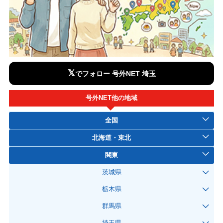
𝕏
でフォロー 号外NET 埼玉
号外NET他の地域
全国
北海道・東北
関東
茨城県
栃木県
群馬県
埼玉県