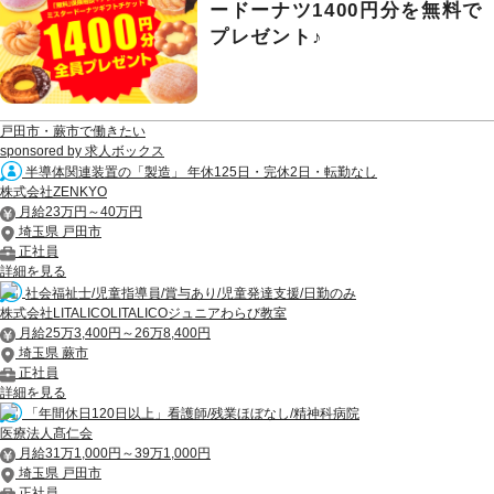
ードーナツ1400円分を無料で
プレゼント♪
戸田市・蕨市で働きたい
sponsored by 求人ボックス
半導体関連装置の「製造」 年休125日・完休2日・転勤なし
株式会社ZENKYO
月給23万円～40万円
埼玉県 戸田市
正社員
詳細を見る
社会福祉士/児童指導員/賞与あり/児童発達支援/日勤のみ
株式会社LITALICOLITALICOジュニアわらび教室
月給25万3,400円～26万8,400円
埼玉県 蕨市
正社員
詳細を見る
「年間休日120日以上」看護師/残業ほぼなし/精神科病院
医療法人髙仁会
月給31万1,000円～39万1,000円
埼玉県 戸田市
正社員