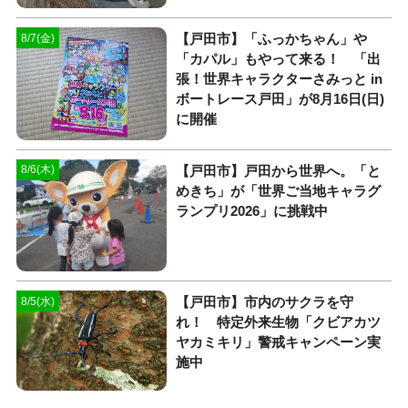
【戸田市】「ふっかちゃん」や
8/7(金)
「カパル」もやって来る！ 「出
張！世界キャラクターさみっと in
ボートレース戸田」が8月16日(日)
に開催
【戸田市】戸田から世界へ。「と
8/6(木)
めきち」が「世界ご当地キャラグ
ランプリ2026」に挑戦中
【戸田市】市内のサクラを守
8/5(水)
れ！ 特定外来生物「クビアカツ
ヤカミキリ」警戒キャンペーン実
施中