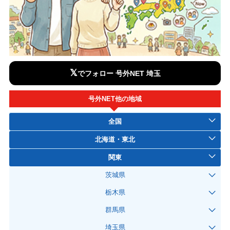
𝕏
でフォロー 号外NET 埼玉
号外NET他の地域
全国
北海道・東北
関東
茨城県
栃木県
群馬県
埼玉県