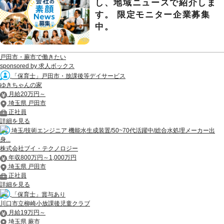
し、地域ニュースで紹介しま
す。 限定モニター企業募集
中。
戸田市・蕨市で働きたい
sponsored by 求人ボックス
「保育士」戸田市・放課後等デイサービス
ゆきちゃんの家
月給20万円～
埼玉県 戸田市
正社員
詳細を見る
埼玉/技術エンジニア 機能水生成装置/50~70代活躍中/総合水処理メーカー出
身...
株式会社ブイ・テクノロジー
年収800万円～1,000万円
埼玉県 戸田市
正社員
詳細を見る
「保育士」賞与あり
川口市立柳崎小放課後児童クラブ
月給19万円～
埼玉県 蕨市