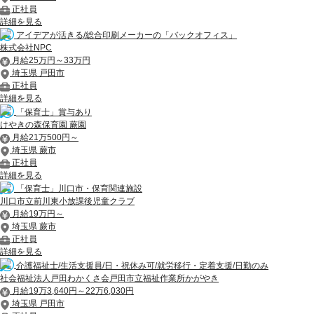
正社員
詳細を見る
アイデアが活きる/総合印刷メーカーの「バックオフィス」
株式会社NPC
月給25万円～33万円
埼玉県 戸田市
正社員
詳細を見る
「保育士」賞与あり
けやきの森保育園 蕨園
月給21万500円～
埼玉県 蕨市
正社員
詳細を見る
「保育士」川口市・保育関連施設
川口市立前川東小放課後児童クラブ
月給19万円～
埼玉県 蕨市
正社員
詳細を見る
介護福祉士/生活支援員/日・祝休み可/就労移行・定着支援/日勤のみ
社会福祉法人戸田わかくさ会戸田市立福祉作業所かがやき
月給19万3,640円～22万6,030円
埼玉県 戸田市