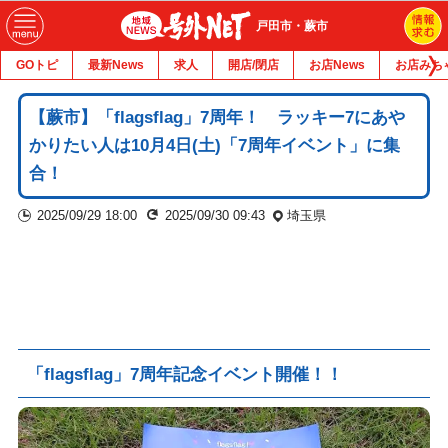
戸田市・蕨市
GOトピ
最新News
求人
開店/閉店
お店News
お店みち
【蕨市】「flagsflag」7周年！ ラッキー7にあや
かりたい人は10月4日(土)「7周年イベント」に集
合！
2025/09/29 18:00
2025/09/30 09:43
埼玉県
「flagsflag」7周年記念イベント開催！！