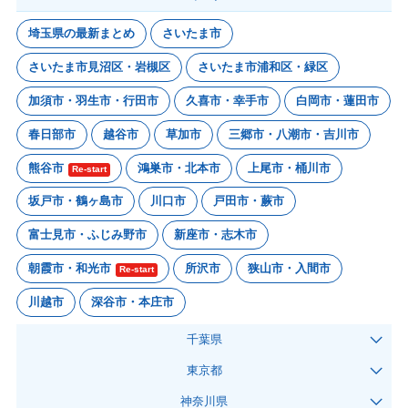
埼玉県の最新まとめ
さいたま市
さいたま市見沼区・岩槻区
さいたま市浦和区・緑区
加須市・羽生市・行田市
久喜市・幸手市
白岡市・蓮田市
春日部市
越谷市
草加市
三郷市・八潮市・吉川市
熊谷市
鴻巣市・北本市
上尾市・桶川市
Re-start
坂戸市・鶴ヶ島市
川口市
戸田市・蕨市
富士見市・ふじみ野市
新座市・志木市
朝霞市・和光市
所沢市
狭山市・入間市
Re-start
川越市
深谷市・本庄市
千葉県
東京都
神奈川県