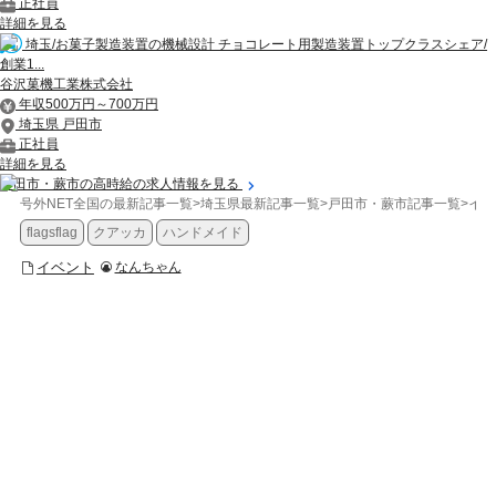
正社員
詳細を見る
埼玉/お菓子製造装置の機械設計 チョコレート用製造装置トップクラスシェア/
創業1...
谷沢菓機工業株式会社
年収500万円～700万円
埼玉県 戸田市
正社員
詳細を見る
戸田市・蕨市の高時給の求人情報を見る
号外NET全国の最新記事一覧
>
埼玉県最新記事一覧
>
戸田市・蕨市記事一覧
>
イベ
flagsflag
クアッカ
ハンドメイド
イベント
なんちゃん