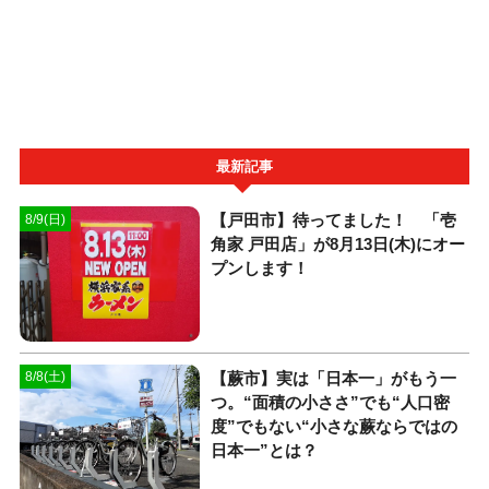
最新記事
【戸田市】待ってました！ 「壱
8/9(日)
角家 戸田店」が8月13日(木)にオー
プンします！
【蕨市】実は「日本一」がもう一
8/8(土)
つ。“面積の小ささ”でも“人口密
度”でもない“小さな蕨ならではの
日本一”とは？