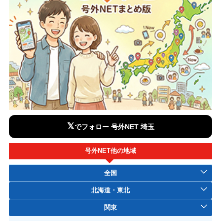
𝕏
でフォロー 号外NET 埼玉
号外NET他の地域
全国
北海道・東北
関東