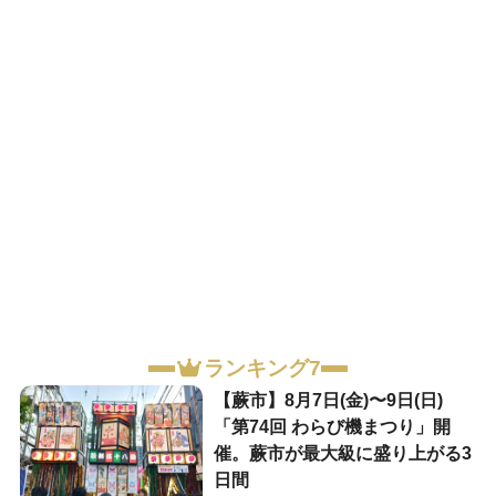
ランキング7
【蕨市】8月7日(金)〜9日(日)
「第74回 わらび機まつり」開
催。蕨市が最大級に盛り上がる3
日間