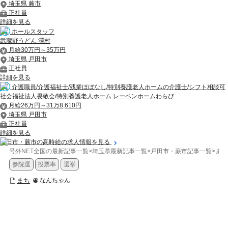
埼玉県 蕨市
正社員
詳細を見る
ホールスタッフ
武蔵野うどん 澤村
月給30万円～35万円
埼玉県 戸田市
正社員
詳細を見る
介護職員/介護福祉士/残業ほぼなし/特別養護老人ホームの介護士/シフト相談可
社会福祉法人畏敬会/特別養護老人ホーム レーベンホームわらび
月給26万円～31万8,610円
埼玉県 戸田市
正社員
詳細を見る
戸田市・蕨市の高時給の求人情報を見る
号外NET全国の最新記事一覧
>
埼玉県最新記事一覧
>
戸田市・蕨市記事一覧
>
まち
参院選
投票率
選挙
まち
なんちゃん