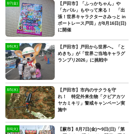
【戸田市】「ふっかちゃん」や
8/7(金)
「カパル」もやって来る！ 「出
張！世界キャラクターさみっと in
ボートレース戸田」が8月16日(日)
に開催
【戸田市】戸田から世界へ。「と
8/6(木)
めきち」が「世界ご当地キャラグ
ランプリ2026」に挑戦中
【戸田市】市内のサクラを守
8/5(水)
れ！ 特定外来生物「クビアカツ
ヤカミキリ」警戒キャンペーン実
施中
【蕨市】8月7日(金)〜9日(日)「第
8/4(火)