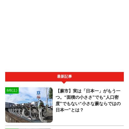
最新記事
【蕨市】実は「日本一」がもう一
8/8(土)
つ。“面積の小ささ”でも“人口密
度”でもない“小さな蕨ならではの
日本一”とは？