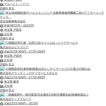
アルバイト・パート
詳細を見る
埼玉/未経験歓迎/サービスエンジニア 自動車整備用機械工具のアフターメンテ
ナンス...
安全自動車株式会社
年収380万円～420万円
埼玉県 戸田市
正社員
詳細を見る
介護職/訪問介護・訪問入浴/スマイルほっとケアサービス
株式会社ルピナスケア
月給20万8,500円～27万4,500円
埼玉県 戸田市
正社員
詳細を見る
介護職員/初任者研修/残業ほぼなし/デイサービスの介護士/日勤のみ
株式会社グランディック/デイサービスポルカ
月給21万6,000円～27万8,000円
埼玉県 蕨市
正社員
詳細を見る
「積極採用中」軽作業員/完全週休2日制/交通費支給/研修制度あり
株式会社ティアグループ
月給23万5,000円～35万円