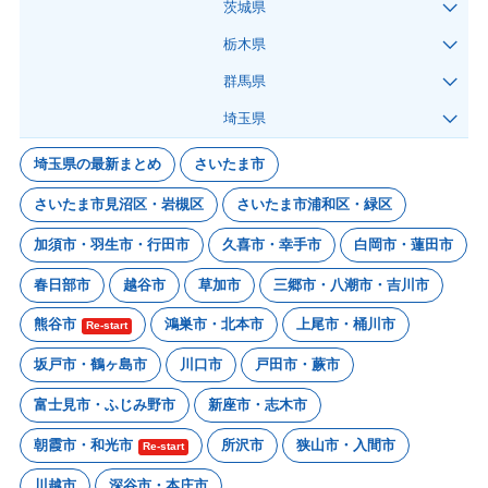
茨城県
栃木県
群馬県
埼玉県
埼玉県の最新まとめ
さいたま市
さいたま市見沼区・岩槻区
さいたま市浦和区・緑区
加須市・羽生市・行田市
久喜市・幸手市
白岡市・蓮田市
春日部市
越谷市
草加市
三郷市・八潮市・吉川市
熊谷市
鴻巣市・北本市
上尾市・桶川市
Re-start
坂戸市・鶴ヶ島市
川口市
戸田市・蕨市
富士見市・ふじみ野市
新座市・志木市
朝霞市・和光市
所沢市
狭山市・入間市
Re-start
川越市
深谷市・本庄市