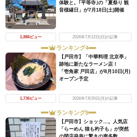
体験と。｢平等寺｣の「夏祭り 観
音様縁日」が7月18日(土)開催
1,886ビュー
2026年7月12日(日)の記事
ランキング4
【戸田市】「中華料理 北京亭」
跡地に新たなラーメン店！
「壱角家 戸田店」が8月10日(月)
オープン予定
1,736ビュー
2026年7月20日(月)の記事
ランキング5
【戸田市】ショック…。人気店
「らーめん 猫も杓子も」が突然
の閉店発表に驚きの声多数