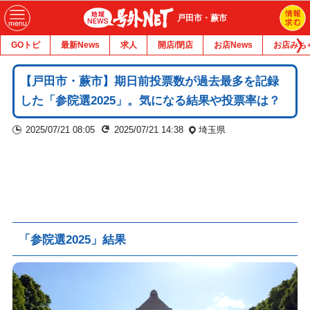
戸田市・蕨市
GOトピ
最新News
求人
開店/閉店
お店News
お店みち
【戸田市・蕨市】期日前投票数が過去最多を記録
した「参院選2025」。気になる結果や投票率は？
2025/07/21 08:05
2025/07/21 14:38
埼玉県
「参院選2025」結果