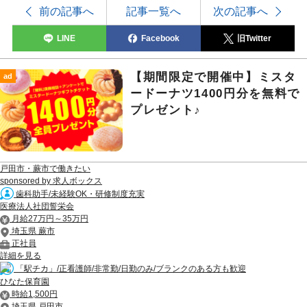
前の記事へ
記事一覧へ
次の記事へ
LINE
Facebook
旧Twitter
【期間限定で開催中】ミスタ
ad
ードーナツ1400円分を無料で
プレゼント♪
戸田市・蕨市で働きたい
sponsored by 求人ボックス
歯科助手/未経験OK・研修制度充実
医療法人社団誓栄会
月給27万円～35万円
埼玉県 蕨市
正社員
詳細を見る
「駅チカ」/正看護師/非常勤/日勤のみ/ブランクのある方も歓迎
ひなた保育園
時給1,500円
埼玉県 戸田市