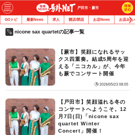
戸田市・蕨市
GOトピ
最新News
求人
開店/閉店
お店News
お店みち
nicone sax quartetの記事一覧
【蕨市】笑顔になれるサッ
クス四重奏。結成5周年を迎
える「ニコカル」が、今年
も蕨でコンサート開催
2026/05/23 08:05
【戸田市】笑顔溢れる冬の
コンサートへようこそ。12
月7日(日)「nicone sax
quartet Winter
Concert」開催！