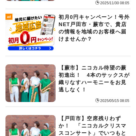
2025/11/30 08:05
初月0円キャンペーン！号外
ad
NET戸田市・蕨市で、貴店
の情報を地域のお客様へ届
けませんか？
【蕨市】ニコカル待望の蕨
初進出！ 4本のサックスが
織りなすハーモニーをお見
逃しなく！
2025/05/15 08:05
【戸田市】空席残りわず
か！ 「ニコカルクリスマ
スコンサート」でいつもと