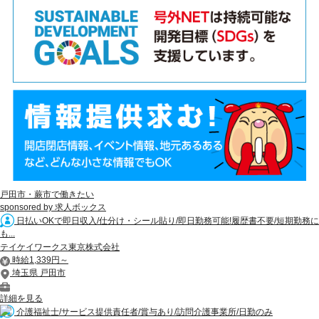
戸田市・蕨市で働きたい
sponsored by 求人ボックス
日払いOKで即日収入/仕分け・シール貼り/即日勤務可能!履歴書不要/短期勤務に
も...
テイケイワークス東京株式会社
時給1,339円～
埼玉県 戸田市
詳細を見る
介護福祉士/サービス提供責任者/賞与あり/訪問介護事業所/日勤のみ