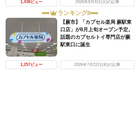
1,438ビュー
2026年8月4日(火)の記事
ランキング8
【蕨市】「カプセル楽局 蕨駅東
口店」が8月上旬オープン予定。
話題のカプセルトイ専門店が蕨
駅東口に誕生
1,257ビュー
2026年7月22日(水)の記事