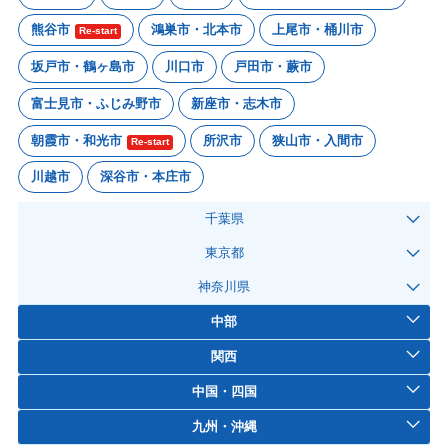
熊谷市
鴻巣市・北本市
上尾市・桶川市
Re-start
坂戸市・鶴ヶ島市
川口市
戸田市・蕨市
富士見市・ふじみ野市
新座市・志木市
朝霞市・和光市
所沢市
狭山市・入間市
Re-start
川越市
深谷市・本庄市
千葉県
東京都
神奈川県
中部
関西
中国・四国
九州・沖縄