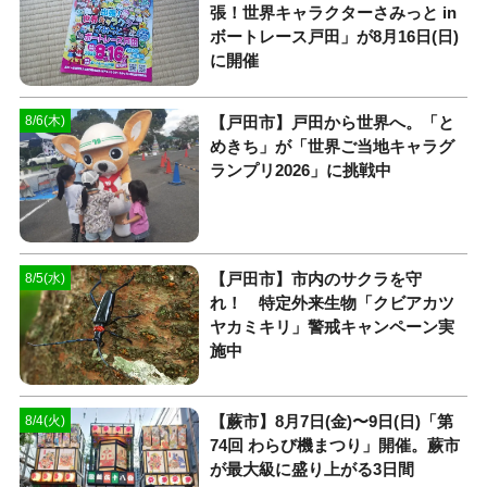
張！世界キャラクターさみっと in
ボートレース戸田」が8月16日(日)
に開催
【戸田市】戸田から世界へ。「と
8/6(木)
めきち」が「世界ご当地キャラグ
ランプリ2026」に挑戦中
【戸田市】市内のサクラを守
8/5(水)
れ！ 特定外来生物「クビアカツ
ヤカミキリ」警戒キャンペーン実
施中
【蕨市】8月7日(金)〜9日(日)「第
8/4(火)
74回 わらび機まつり」開催。蕨市
が最大級に盛り上がる3日間