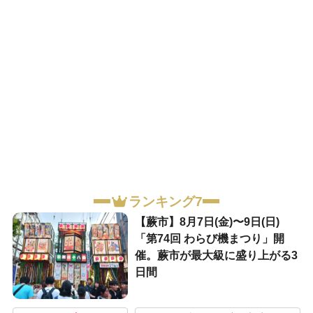
ランキング7
【蕨市】8月7日(金)〜9日(日)
「第74回 わらび機まつり」開
催。蕨市が最大級に盛り上がる3
日間