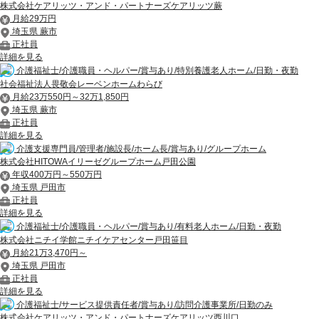
株式会社ケアリッツ・アンド・パートナーズケアリッツ蕨
月給29万円
埼玉県 蕨市
正社員
詳細を見る
介護福祉士/介護職員・ヘルパー/賞与あり/特別養護老人ホーム/日勤・夜勤
社会福祉法人畏敬会レーベンホームわらび
月給23万550円～32万1,850円
埼玉県 蕨市
正社員
詳細を見る
介護支援専門員/管理者/施設長/ホーム長/賞与あり/グループホーム
株式会社HITOWAイリーゼグループホーム戸田公園
年収400万円～550万円
埼玉県 戸田市
正社員
詳細を見る
介護福祉士/介護職員・ヘルパー/賞与あり/有料老人ホーム/日勤・夜勤
株式会社ニチイ学館ニチイケアセンター戸田笹目
月給21万3,470円～
埼玉県 戸田市
正社員
詳細を見る
介護福祉士/サービス提供責任者/賞与あり/訪問介護事業所/日勤のみ
株式会社ケアリッツ・アンド・パートナーズケアリッツ西川口