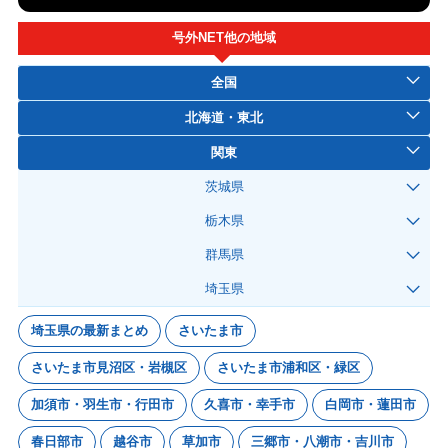
号外NET他の地域
全国
北海道・東北
関東
茨城県
栃木県
群馬県
埼玉県
埼玉県の最新まとめ
さいたま市
さいたま市見沼区・岩槻区
さいたま市浦和区・緑区
加須市・羽生市・行田市
久喜市・幸手市
白岡市・蓮田市
春日部市
越谷市
草加市
三郷市・八潮市・吉川市