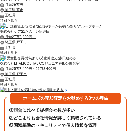
月給29万円
埼玉県 蕨市
正社員
詳細を見る
介護福祉士/管理者/施設長/ホーム長/賞与あり/グループホーム
株式会社ケア21たのしい家戸田
月給27万8,800円～
埼玉県 戸田市
正社員
詳細を見る
児童指導員/賞与あり/児童発達支援/日勤のみ
株式会社LITALICOLITALICOジュニア戸田公園教室
月給25万3,400円～26万8,400円
埼玉県 戸田市
正社員
詳細を見る
戸田市・蕨市の高時給の求人情報を見る
ホームズの売却査定をお勧めする3つの理由
①
競合に比べて提携会社数が多い
②
どこよりも会社情報が詳しく掲載されている
③
国際基準のセキュリティで個人情報を管理